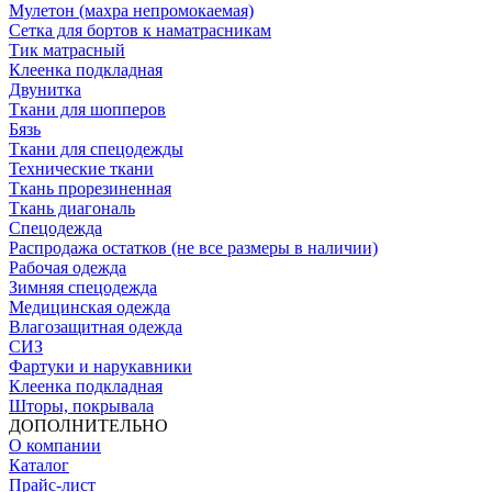
Мулетон (махра непромокаемая)
Сетка для бортов к наматрасникам
Тик матрасный
Клеенка подкладная
Двунитка
Ткани для шопперов
Бязь
Ткани для спецодежды
Технические ткани
Ткань прорезиненная
Ткань диагональ
Спецодежда
Распродажа остатков (не все размеры в наличии)
Рабочая одежда
Зимняя спецодежда
Медицинская одежда
Влагозащитная одежда
СИЗ
Фартуки и нарукавники
Клеенка подкладная
Шторы, покрывала
ДОПОЛНИТЕЛЬНО
О компании
Каталог
Прайс-лист