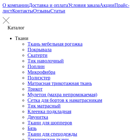
О компании
Доставка и оплата
Условия заказа
Акции
Прайс-
лист
Контакты
Отзывы
Статьи
Каталог
Ткани
Ткань мебельная рогожка
Покрывала
Скатерти
Тик наволочный
Поплин
Микрофибра
Полиэстер
Матрасная трикотажная ткань
Трикот
Мулетон (махра непромокаемая)
Сетка для бортов к наматрасникам
Тик матрасный
Клеенка подкладная
Двунитка
Ткани для шопперов
Бязь
Ткани для спецодежды
Технические ткани