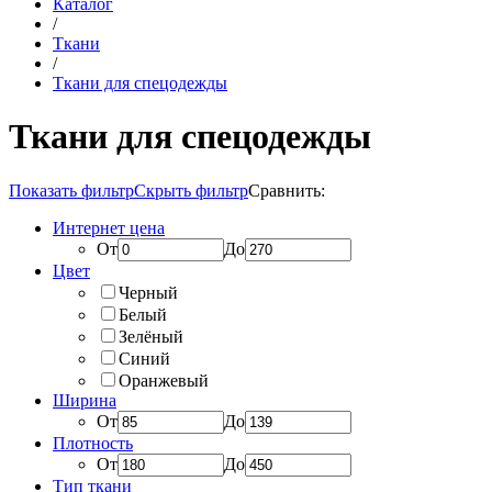
Каталог
/
Ткани
/
Ткани для спецодежды
Ткани для спецодежды
Показать фильтр
Скрыть фильтр
Сравнить:
Интернет цена
От
До
Цвет
Черный
Белый
Зелёный
Синий
Оранжевый
Ширина
От
До
Плотность
От
До
Тип ткани