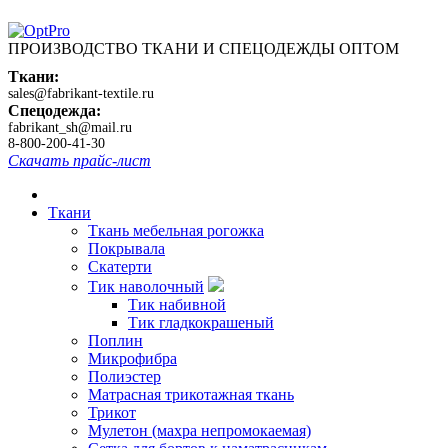
ПРОИЗВОДСТВО ТКАНИ И СПЕЦОДЕЖДЫ ОПТОМ
Ткани:
sales@fabrikant-textile.ru
Спецодежда:
fabrikant_sh@mail.ru
8-800-200-41-30
Скачать прайс-лист
Ткани
Ткань мебельная рогожка
Покрывала
Скатерти
Тик наволочный
Тик набивной
Тик гладкокрашеный
Поплин
Микрофибра
Полиэстер
Матрасная трикотажная ткань
Трикот
Мулетон (махра непромокаемая)