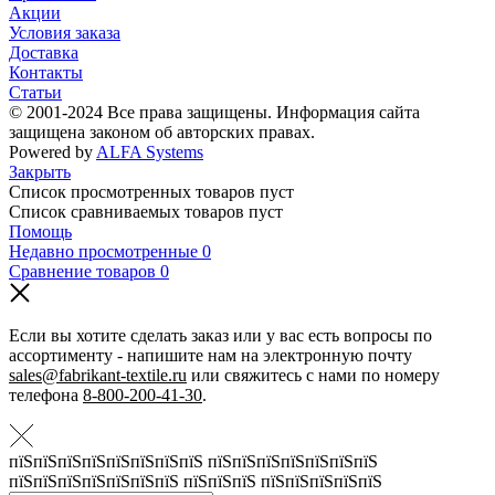
Акции
Условия заказа
Доставка
Контакты
Статьи
© 2001-2024 Все права защищены. Информация сайта
защищена законом об авторских правах.
Powered by
ALFA Systems
Закрыть
Список просмотренных товаров пуст
Список сравниваемых товаров пуст
Помощь
Недавно просмотренные
0
Сравнение товаров
0
Если вы хотите сделать заказ или у вас есть вопросы по
ассортименту - напишите нам на электронную почту
sales@fabrikant-textile.ru
или свяжитесь с нами по номеру
телефона
8-800-200-41-30
.
пїЅпїЅпїЅпїЅпїЅпїЅпїЅпїЅ пїЅпїЅпїЅпїЅпїЅпїЅпїЅ
пїЅпїЅпїЅпїЅпїЅпїЅпїЅ пїЅпїЅпїЅ пїЅпїЅпїЅпїЅпїЅ