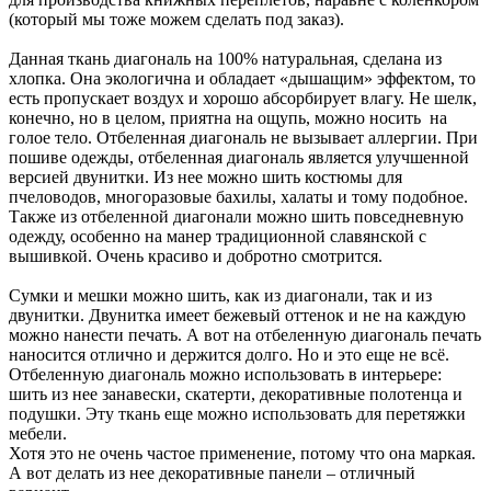
(который мы тоже можем сделать под заказ).
Данная ткань диагональ на 100% натуральная, сделана из
хлопка. Она экологична и обладает «дышащим» эффектом, то
есть пропускает воздух и хорошо абсорбирует влагу. Не шелк,
конечно, но в целом, приятна на ощупь, можно носить на
голое тело. Отбеленная диагональ не вызывает аллергии. При
пошиве одежды, отбеленная диагональ является улучшенной
версией двунитки. Из нее можно шить костюмы для
пчеловодов, многоразовые бахилы, халаты и тому подобное.
Также из отбеленной диагонали можно шить повседневную
одежду, особенно на манер традиционной славянской с
вышивкой. Очень красиво и добротно смотрится.
Сумки и мешки можно шить, как из диагонали, так и из
двунитки. Двунитка имеет бежевый оттенок и не на каждую
можно нанести печать. А вот на отбеленную диагональ печать
наносится отлично и держится долго. Но и это еще не всё.
Отбеленную диагональ можно использовать в интерьере:
шить из нее занавески, скатерти, декоративные полотенца и
подушки. Эту ткань еще можно использовать для перетяжки
мебели.
Хотя это не очень частое применение, потому что она маркая.
А вот делать из нее декоративные панели – отличный