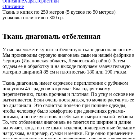
Описание
Характеристики
Описание
Ткань в кипах по 250 метров (5 кусков по 50 метров),
упаковка полиэтилен 300 гр.
Ткань диагональ отбеленная
У нас вы можете купить отбеленную ткань диагональ оптом.
Мы производим суровую диагональ сами на нашей фабрике в
Чернцах (Ивановская область, Лежневский район). Затем
отдаем ее в обработку и на выходе получаем замечательную
материю шириной 85 см и плотностью 180 или 190 г/кв.м.
Ткань диагональ имеет саржевое переплетение с рубчиком
под углом 45 градусов в кромке. Благодаря такому
переплетению, ткань прочная и плотная. По утку и основе не
вытягивается. Если очень постараться, то можно растянуть ее
по диагонали. Это свойство полезно при пошиве одежды,
чтобы человеку было комфортно при движениях руками-
ногами, и он не чувствовал себя как в смирительной рубашке.
То, что отбеленная диагональ не тянется по ширине и длине
выручает, когда из нее шьют изделия, подверженные большим
нагрузкам, например, сумки и мешки. Еще одно применение -
для производства книжных переплетов, наравне с коленкором