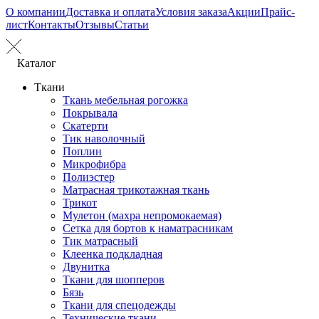
О компании
Доставка и оплата
Условия заказа
Акции
Прайс-
лист
Контакты
Отзывы
Статьи
Каталог
Ткани
Ткань мебельная рогожка
Покрывала
Скатерти
Тик наволочный
Поплин
Микрофибра
Полиэстер
Матрасная трикотажная ткань
Трикот
Мулетон (махра непромокаемая)
Сетка для бортов к наматрасникам
Тик матрасный
Клеенка подкладная
Двунитка
Ткани для шопперов
Бязь
Ткани для спецодежды
Технические ткани