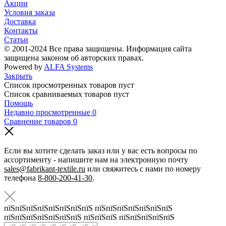
Акции
Условия заказа
Доставка
Контакты
Статьи
© 2001-2024 Все права защищены. Информация сайта
защищена законом об авторских правах.
Powered by
ALFA Systems
Закрыть
Список просмотренных товаров пуст
Список сравниваемых товаров пуст
Помощь
Недавно просмотренные
0
Сравнение товаров
0
Если вы хотите сделать заказ или у вас есть вопросы по
ассортименту - напишите нам на электронную почту
sales@fabrikant-textile.ru
или свяжитесь с нами по номеру
телефона
8-800-200-41-30
.
пїЅпїЅпїЅпїЅпїЅпїЅпїЅпїЅ пїЅпїЅпїЅпїЅпїЅпїЅпїЅ
пїЅпїЅпїЅпїЅпїЅпїЅпїЅ пїЅпїЅпїЅ пїЅпїЅпїЅпїЅпїЅ