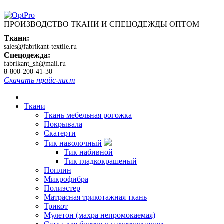
ПРОИЗВОДСТВО ТКАНИ И СПЕЦОДЕЖДЫ ОПТОМ
Ткани:
sales@fabrikant-textile.ru
Спецодежда:
fabrikant_sh@mail.ru
8-800-200-41-30
Скачать прайс-лист
Ткани
Ткань мебельная рогожка
Покрывала
Скатерти
Тик наволочный
Тик набивной
Тик гладкокрашеный
Поплин
Микрофибра
Полиэстер
Матрасная трикотажная ткань
Трикот
Мулетон (махра непромокаемая)