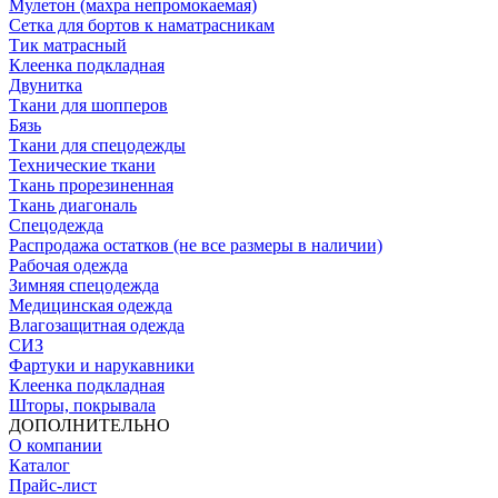
Мулетон (махра непромокаемая)
Сетка для бортов к наматрасникам
Тик матрасный
Клеенка подкладная
Двунитка
Ткани для шопперов
Бязь
Ткани для спецодежды
Технические ткани
Ткань прорезиненная
Ткань диагональ
Спецодежда
Распродажа остатков (не все размеры в наличии)
Рабочая одежда
Зимняя спецодежда
Медицинская одежда
Влагозащитная одежда
СИЗ
Фартуки и нарукавники
Клеенка подкладная
Шторы, покрывала
ДОПОЛНИТЕЛЬНО
О компании
Каталог
Прайс-лист