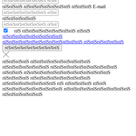
пїЅпїЅпїЅ пїЅпїЅпїЅпїЅпїЅпїЅпїЅ пїЅпїЅпїЅ E-mail
пїЅпїЅпїЅпїЅпїЅ
пїЅ пїЅпїЅпїЅпїЅпїЅпїЅпїЅпїЅ пїЅпїЅ
пїЅпїЅпїЅпїЅпїЅпїЅпїЅпїЅпїЅ
пїЅпїЅпїЅпїЅпїЅпїЅпїЅпїЅпїЅпїЅпїЅпїЅ пїЅпїЅпїЅпїЅпїЅпїЅ
пїЅпїЅпїЅпїЅпїЅпїЅпїЅпїЅпїЅ
пїЅпїЅпїЅпїЅ пїЅпїЅпїЅпїЅпїЅпїЅпїЅпїЅпїЅ
пїЅпїЅпїЅпїЅпїЅпїЅпїЅ пїЅпїЅпїЅпїЅпїЅпїЅпїЅпїЅпїЅпїЅ
пїЅпїЅпїЅ пїЅпїЅпїЅпїЅпїЅпїЅпїЅпїЅпїЅпїЅпїЅпїЅпїЅ
пїЅпїЅпїЅпїЅ пїЅпїЅпїЅпїЅпїЅпїЅпїЅпїЅпїЅ
пїЅпїЅпїЅпїЅпїЅпїЅпїЅпїЅ пїЅ пїЅпїЅпїЅпїЅ пїЅпїЅ
пїЅпїЅпїЅпїЅпїЅпїЅпїЅпїЅпїЅ пїЅпїЅпїЅпїЅпїЅпїЅпїЅпїЅпїЅпїЅ
пїЅпїЅпїЅпїЅпїЅпїЅ