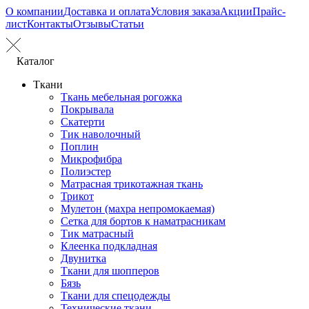
О компании
Доставка и оплата
Условия заказа
Акции
Прайс-
лист
Контакты
Отзывы
Статьи
Каталог
Ткани
Ткань мебельная рогожка
Покрывала
Скатерти
Тик наволочный
Поплин
Микрофибра
Полиэстер
Матрасная трикотажная ткань
Трикот
Мулетон (махра непромокаемая)
Сетка для бортов к наматрасникам
Тик матрасный
Клеенка подкладная
Двунитка
Ткани для шопперов
Бязь
Ткани для спецодежды
Технические ткани