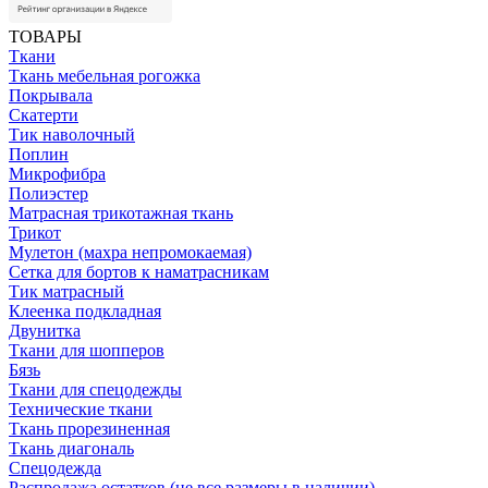
ТОВАРЫ
Ткани
Ткань мебельная рогожка
Покрывала
Скатерти
Тик наволочный
Поплин
Микрофибра
Полиэстер
Матрасная трикотажная ткань
Трикот
Мулетон (махра непромокаемая)
Сетка для бортов к наматрасникам
Тик матрасный
Клеенка подкладная
Двунитка
Ткани для шопперов
Бязь
Ткани для спецодежды
Технические ткани
Ткань прорезиненная
Ткань диагональ
Спецодежда
Распродажа остатков (не все размеры в наличии)