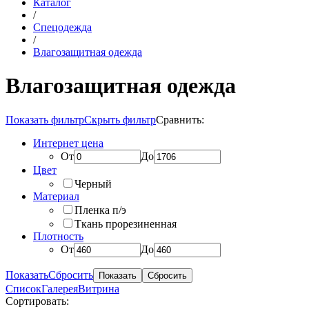
Каталог
/
Спецодежда
/
Влагозащитная одежда
Влагозащитная одежда
Показать фильтр
Скрыть фильтр
Сравнить:
Интернет цена
От
До
Цвет
Черный
Материал
Пленка п/э
Ткань прорезиненная
Плотность
От
До
Показать
Сбросить
Список
Галерея
Витрина
Сортировать: