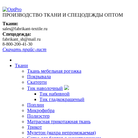
ПРОИЗВОДСТВО ТКАНИ И СПЕЦОДЕЖДЫ ОПТОМ
Ткани:
sales@fabrikant-textile.ru
Спецодежда:
fabrikant_sh@mail.ru
8-800-200-41-30
Скачать прайс-лист
Ткани
Ткань мебельная рогожка
Покрывала
Скатерти
Тик наволочный
Тик набивной
Тик гладкокрашеный
Поплин
Микрофибра
Полиэстер
Матрасная трикотажная ткань
Трикот
Мулетон (махра непромокаемая)