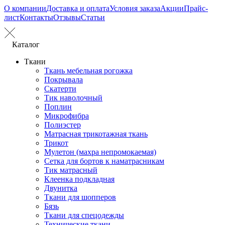
О компании
Доставка и оплата
Условия заказа
Акции
Прайс-
лист
Контакты
Отзывы
Статьи
Каталог
Ткани
Ткань мебельная рогожка
Покрывала
Скатерти
Тик наволочный
Поплин
Микрофибра
Полиэстер
Матрасная трикотажная ткань
Трикот
Мулетон (махра непромокаемая)
Сетка для бортов к наматрасникам
Тик матрасный
Клеенка подкладная
Двунитка
Ткани для шопперов
Бязь
Ткани для спецодежды
Технические ткани