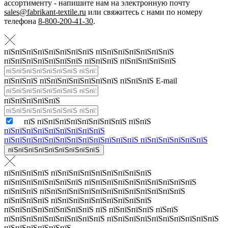
ассортименту - напишите нам на электронную почту
sales@fabrikant-textile.ru
или свяжитесь с нами по номеру
телефона
8-800-200-41-30
.
пїЅпїЅпїЅпїЅпїЅпїЅпїЅпїЅ пїЅпїЅпїЅпїЅпїЅпїЅпїЅ
пїЅпїЅпїЅпїЅпїЅпїЅпїЅ пїЅпїЅпїЅ пїЅпїЅпїЅпїЅпїЅ
пїЅпїЅпїЅ пїЅпїЅпїЅпїЅпїЅпїЅпїЅ пїЅпїЅпїЅ E-mail
пїЅпїЅпїЅпїЅпїЅ
пїЅ пїЅпїЅпїЅпїЅпїЅпїЅпїЅпїЅ пїЅпїЅ
пїЅпїЅпїЅпїЅпїЅпїЅпїЅпїЅпїЅ
пїЅпїЅпїЅпїЅпїЅпїЅпїЅпїЅпїЅпїЅпїЅпїЅ пїЅпїЅпїЅпїЅпїЅпїЅ
пїЅпїЅпїЅпїЅпїЅпїЅпїЅпїЅпїЅ
пїЅпїЅпїЅпїЅ пїЅпїЅпїЅпїЅпїЅпїЅпїЅпїЅпїЅ
пїЅпїЅпїЅпїЅпїЅпїЅпїЅ пїЅпїЅпїЅпїЅпїЅпїЅпїЅпїЅпїЅпїЅ
пїЅпїЅпїЅ пїЅпїЅпїЅпїЅпїЅпїЅпїЅпїЅпїЅпїЅпїЅпїЅпїЅ
пїЅпїЅпїЅпїЅ пїЅпїЅпїЅпїЅпїЅпїЅпїЅпїЅпїЅ
пїЅпїЅпїЅпїЅпїЅпїЅпїЅпїЅ пїЅ пїЅпїЅпїЅпїЅ пїЅпїЅ
пїЅпїЅпїЅпїЅпїЅпїЅпїЅпїЅпїЅ пїЅпїЅпїЅпїЅпїЅпїЅпїЅпїЅпїЅпїЅ
пїЅпїЅпїЅпїЅпїЅпїЅ