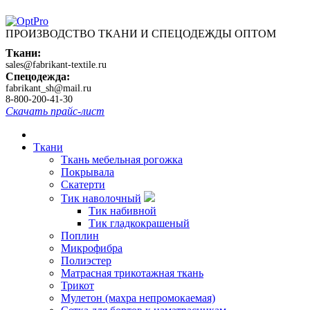
ПРОИЗВОДСТВО ТКАНИ И СПЕЦОДЕЖДЫ ОПТОМ
Ткани:
sales@fabrikant-textile.ru
Спецодежда:
fabrikant_sh@mail.ru
8-800-200-41-30
Скачать прайс-лист
Ткани
Ткань мебельная рогожка
Покрывала
Скатерти
Тик наволочный
Тик набивной
Тик гладкокрашеный
Поплин
Микрофибра
Полиэстер
Матрасная трикотажная ткань
Трикот
Мулетон (махра непромокаемая)