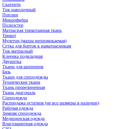
Скатерти
Тик наволочный
Поплин
Микрофибра
Полиэстер
Матрасная трикотажная ткань
Трикот
Мулетон (махра непромокаемая)
Сетка для бортов к наматрасникам
Тик матрасный
Клеенка подкладная
Двунитка
Ткани для шопперов
Бязь
Ткани для спецодежды
Технические ткани
Ткань прорезиненная
Ткань диагональ
Спецодежда
Распродажа остатков (не все размеры в наличии)
Рабочая одежда
Зимняя спецодежда
Медицинская одежда
Влагозащитная одежда
СИЗ