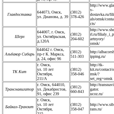
http://www.gla
v-
644073, Омск,
(3812)
Главдоставка
dostavka.ru/fili
ул. Дианова, д. 39
378-426
als/omsk/conta
cts/
http://www.sh
644007, г. Омск,
(3812)
rl.ru/filialy_i_p
Шерл
ул. Октябрьская,
204-602
artnyory/
д.120А
omsk/
644042 г. Омск,
(3812)
http://albacors
Альбакор Сибирь
пр-т К. Маркса,
511-303
ipping.ru/
д. 24, офис 96
г. Омск,
http://tk-
ул. 10 лет
(3812)
kit.ru/contact/o
ТК Кит
Октября,
358-046
msk/?
211/А
set_reg=omsk
г. Омск, 644010,
http://transnavi
(3812)
Транснавигатор
ул. Декабристов,
gator.
660-843
91, офис 239
ucoz.ru/
г. Омск,
ул. 10 лет
(3812)
http://www.sib
Байкал-Транзит
Октября,
358-047
rans.ru/
215