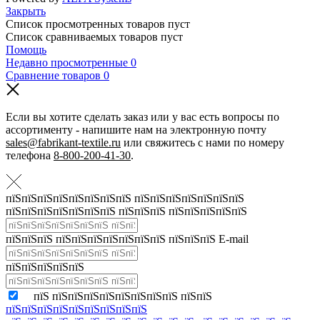
Закрыть
Список просмотренных товаров пуст
Список сравниваемых товаров пуст
Помощь
Недавно просмотренные
0
Сравнение товаров
0
Если вы хотите сделать заказ или у вас есть вопросы по
ассортименту - напишите нам на электронную почту
sales@fabrikant-textile.ru
или свяжитесь с нами по номеру
телефона
8-800-200-41-30
.
пїЅпїЅпїЅпїЅпїЅпїЅпїЅпїЅ пїЅпїЅпїЅпїЅпїЅпїЅпїЅ
пїЅпїЅпїЅпїЅпїЅпїЅпїЅ пїЅпїЅпїЅ пїЅпїЅпїЅпїЅпїЅ
пїЅпїЅпїЅ пїЅпїЅпїЅпїЅпїЅпїЅпїЅ пїЅпїЅпїЅ E-mail
пїЅпїЅпїЅпїЅпїЅ
пїЅ пїЅпїЅпїЅпїЅпїЅпїЅпїЅпїЅ пїЅпїЅ
пїЅпїЅпїЅпїЅпїЅпїЅпїЅпїЅпїЅ