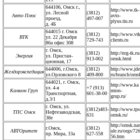
644106, Омск г.,
http://www.tk-
ул. Лесной
(3812)
Авто Плюс
avto-
проезд,
497-007
plyus.tiu.ru
д. 4Б
644015 г. Омск
(3812)
http://www.vtk
ВТК
ул. 22 Декабря
729-743
clients.ru
86а офис 308
г. Омск,
(3812)
http://nrg-tk.ru
Энергия
ул. Пристан-
913-002
omsk.html
ционная, 17
644006, г.Омск,
(3812)
http://www.jde
Желдорэкспедиция
ул.Орловского 8
409-800
ru/branch/oms
644021, г. Омск,
http://www.ka
ул. 4-я
+7 (913)
Камион Груп
mion-
Транспортная,
601-38-00
grup.ru/
д.3/1
г. Омск, ул.
(3812)483-
http://www.tps
ТПС Омск
Нефтезаводская,
631
omsk.ru/
38е
http://omsk.nar
г.Омск,
(3812)
АВТОритет
ule.ru/orgs/72
пр. Мира, 33а
627-558
56.htm