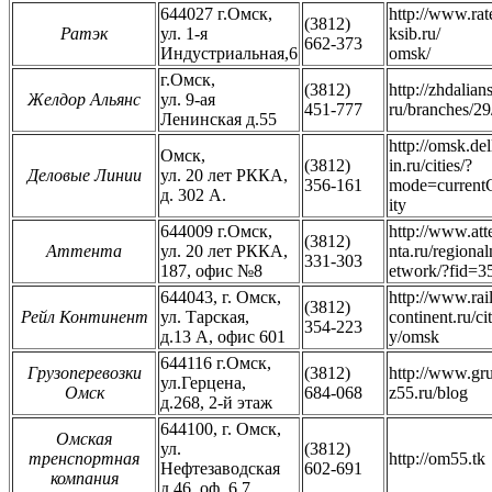
644027 г.Омск,
http://www.rat
(3812)
Ратэк
ул. 1-я
ksib.ru/
662-373
Индустриальная,6
omsk/
г.Омск,
(3812)
http://zhdalians
Желдор Альянс
ул. 9-ая
451-777
ru/branches/29
Ленинская д.55
http://omsk.del
Омск,
(3812)
in.ru/cities/?
Деловые Линии
ул. 20 лет РККА,
356-161
mode=current
д. 302 А.
ity
644009 г.Омск,
http://www.att
(3812)
Аттента
ул. 20 лет РККА,
nta.ru/regional
331-303
187, офис №8
etwork/?fid=3
644043, г. Омск,
http://www.rai
(3812)
Рейл Континент
ул. Тарская,
continent.ru/cit
354-223
д.13 A, офис 601
y/omsk
644116 г.Омск,
Грузоперевозки
(3812)
http://www.gr
ул.Герцена,
Омск
684-068
z55.ru/blog
д.268, 2-й этаж
644100, г. Омск,
Омская
ул.
(3812)
тренспортная
http://om55.tk
Нефтезаводская
602-691
компания
д.46, оф. 6,7