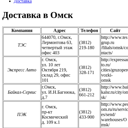
Доставка
Доставка в Омск
Компания
Адрес
Телефон
Сайт
644070, г.Омск,
http://www.tes
Лермонтова 63,
(3812)
grup.ru
ТЭС
четвертый этаж
219-180
/filials/omsk/c
офис 403
ntacts/
г. Омск,
http://expressa
ул. 10 лет
to.ru/
(3812)
Экспресс Авто
Октября 219,
cities/gruzoper
328-171
склад 29, офис
vozki-
101
omsk
г.Омск,
http://www.bai
(3812)
Байкал-Сервис
ул. И.Н.Багнюка,
kalsr.ru/city/o
661-212
д.7
sk/
http://www.pe
г. Омск,
om.ru/ru/servi
пр-кт
(3812)
ПЭК
es/send/
Космический
433-900
warehouses/O
д. 109 к.1
msk/