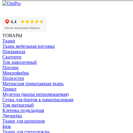
ТОВАРЫ
Ткани
Ткань мебельная рогожка
Покрывала
Скатерти
Тик наволочный
Поплин
Микрофибра
Полиэстер
Матрасная трикотажная ткань
Трикот
Мулетон (махра непромокаемая)
Сетка для бортов к наматрасникам
Тик матрасный
Клеенка подкладная
Двунитка
Ткани для шопперов
Бязь
Ткани для спецодежды