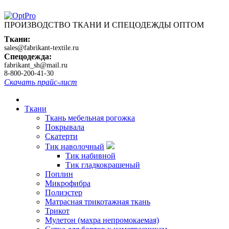
ПРОИЗВОДСТВО ТКАНИ И СПЕЦОДЕЖДЫ ОПТОМ
Ткани:
sales@fabrikant-textile.ru
Спецодежда:
fabrikant_sh@mail.ru
8-800-200-41-30
Скачать прайс-лист
Ткани
Ткань мебельная рогожка
Покрывала
Скатерти
Тик наволочный
Тик набивной
Тик гладкокрашеный
Поплин
Микрофибра
Полиэстер
Матрасная трикотажная ткань
Трикот
Мулетон (махра непромокаемая)