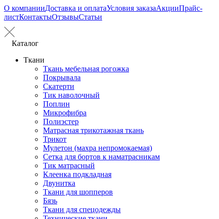
О компании
Доставка и оплата
Условия заказа
Акции
Прайс-
лист
Контакты
Отзывы
Статьи
Каталог
Ткани
Ткань мебельная рогожка
Покрывала
Скатерти
Тик наволочный
Поплин
Микрофибра
Полиэстер
Матрасная трикотажная ткань
Трикот
Мулетон (махра непромокаемая)
Сетка для бортов к наматрасникам
Тик матрасный
Клеенка подкладная
Двунитка
Ткани для шопперов
Бязь
Ткани для спецодежды
Технические ткани