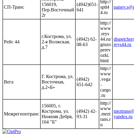
http://
156019,
(4942)651-
СП-Транс
sptl4
paisev.s@m
Пер.Восточный
641
4.ru
2г
http://
www
.reys
г.Кострома, ул.
(4942) 62-
44.ru/
dispetche
Рейс 44
2-я Волжская,
08-63
gruzo
reys44.ru
д.7
perev
ozki.
html
http://
www
Г. Кострома, ул.
(4942)
.vega
Вега
Восточная,
651-642
-
д.2«Б»
cargo
.ru
http://
156005, г.
www
Кострома, ул.
(4942) 42-
meztrans
Межрегионтранс
.mezt
Нижняя Дебря,
93-31
yandex.ru
rans.r
104 "Б"
u