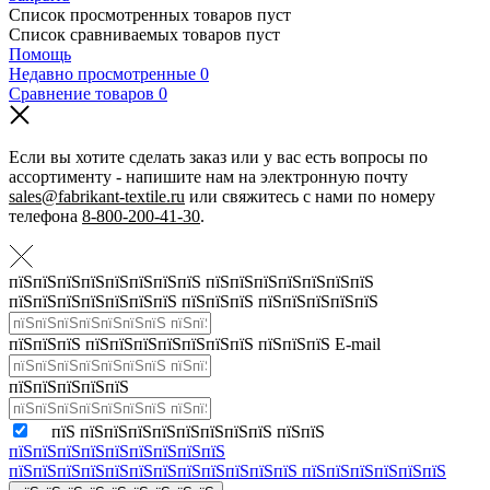
Список просмотренных товаров пуст
Список сравниваемых товаров пуст
Помощь
Недавно просмотренные
0
Сравнение товаров
0
Если вы хотите сделать заказ или у вас есть вопросы по
ассортименту - напишите нам на электронную почту
sales@fabrikant-textile.ru
или свяжитесь с нами по номеру
телефона
8-800-200-41-30
.
пїЅпїЅпїЅпїЅпїЅпїЅпїЅпїЅ пїЅпїЅпїЅпїЅпїЅпїЅпїЅ
пїЅпїЅпїЅпїЅпїЅпїЅпїЅ пїЅпїЅпїЅ пїЅпїЅпїЅпїЅпїЅ
пїЅпїЅпїЅ пїЅпїЅпїЅпїЅпїЅпїЅпїЅ пїЅпїЅпїЅ E-mail
пїЅпїЅпїЅпїЅпїЅ
пїЅ пїЅпїЅпїЅпїЅпїЅпїЅпїЅпїЅ пїЅпїЅ
пїЅпїЅпїЅпїЅпїЅпїЅпїЅпїЅпїЅ
пїЅпїЅпїЅпїЅпїЅпїЅпїЅпїЅпїЅпїЅпїЅпїЅ пїЅпїЅпїЅпїЅпїЅпїЅ