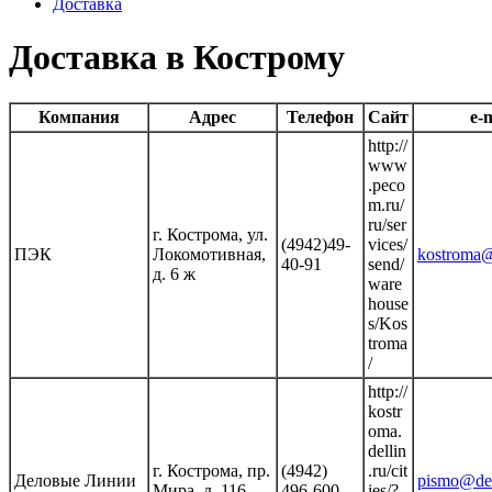
Доставка
Доставка в Кострому
Компания
Адрес
Телефон
Сайт
e-m
http://
www
.peco
m.ru/
ru/ser
г. Кострома, ул.
(4942)49-
vices/
ПЭК
Локомотивная,
kostroma
40-91
send/
д. 6 ж
ware
house
s/Kos
troma
/
http://
kostr
oma.
dellin
г. Кострома, пр.
(4942)
.ru/cit
Деловые Линии
pismo@del
Мира, д. 116
496-600
ies/?