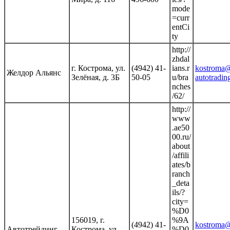
mode
=curr
entCi
ty
http://
zhdal
г. Кострома, ул.
(4942) 41-
ians.r
kostroma
Желдор Альянс
Зелёная, д. 3Б
50-05
u/bra
autotradin
nches
/62/
http://
www
.ae50
00.ru/
about
/affili
ates/b
ranch
_deta
ils/?
city=
%D0
156019, г.
%9A
(4942) 41-
kostroma
Автотрейдинг
Кострома, ул.
%D0