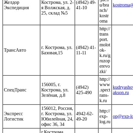
Желдор
Кострома, ул. 2-
(4942) 49-
u/bra
kostroma@
Экспедиция
я Волжская, д.
41-10
nch/
25, склад №5
kostr
oma
http://
trans
port.
molot
г. Кострома, ул.
(4942) 41-
ТрансАвто
ok-
Базовая,15
11-11
k.ru/g
ruzop
erevo
zki/
http://
156005, г.
www
(4942)
kudryash
СпецТранс
Кострома, ул.
.spect
425-490
akson.ru
Зелёная, д.8
rans-
k.ru
156012, Россия,
http://
Экспресс
г. Кострома, ул.
4942-62-
exp-
op@exp-lo
Логистик
Юбилейная, 24,
49-20
log.ru
офис 36, 34
г.Кострома