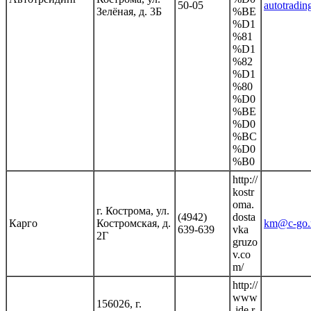
50-05
autotradin
Зелёная, д. 3Б
%BE
%D1
%81
%D1
%82
%D1
%80
%D0
%BE
%D0
%BC
%D0
%B0
http://
kostr
oma.
г. Кострома, ул.
(4942)
dosta
Карго
Костромская, д.
km@c-go.
639-639
vka
2Г
gruzo
v.co
m/
http://
www
156026, г.
.jde.r