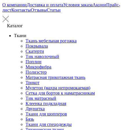
О компании
Доставка и оплата
Условия заказа
Акции
Прайс-
лист
Контакты
Отзывы
Статьи
Каталог
Ткани
Ткань мебельная рогожка
Покрывала
Скатерти
Тик наволочный
Поплин
Микрофибра
Полиэстер
Матрасная трикотажная ткань
Трикот
Мулетон (махра непромокаемая)
Сетка для бортов к наматрасникам
Тик матрасный
Клеенка подкладная
Двунитка
Ткани для шопперов
Бязь
Ткани для спецодежды
Технические ткани