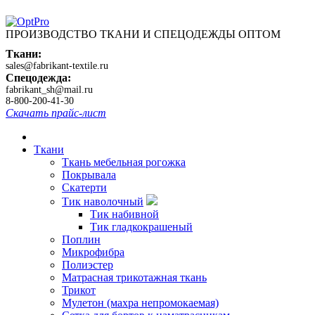
ПРОИЗВОДСТВО ТКАНИ И СПЕЦОДЕЖДЫ ОПТОМ
Ткани:
sales@fabrikant-textile.ru
Спецодежда:
fabrikant_sh@mail.ru
8-800-200-41-30
Скачать прайс-лист
Ткани
Ткань мебельная рогожка
Покрывала
Скатерти
Тик наволочный
Тик набивной
Тик гладкокрашеный
Поплин
Микрофибра
Полиэстер
Матрасная трикотажная ткань
Трикот
Мулетон (махра непромокаемая)