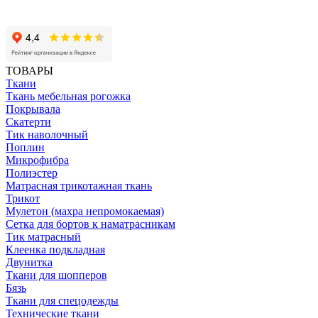
ТОВАРЫ
Ткани
Ткань мебельная рогожка
Покрывала
Скатерти
Тик наволочный
Поплин
Микрофибра
Полиэстер
Матрасная трикотажная ткань
Трикот
Мулетон (махра непромокаемая)
Сетка для бортов к наматрасникам
Тик матрасный
Клеенка подкладная
Двунитка
Ткани для шопперов
Бязь
Ткани для спецодежды
Технические ткани