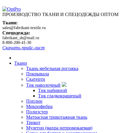
ПРОИЗВОДСТВО ТКАНИ И СПЕЦОДЕЖДЫ ОПТОМ
Ткани:
sales@fabrikant-textile.ru
Спецодежда:
fabrikant_sh@mail.ru
8-800-200-41-30
Скачать прайс-лист
Ткани
Ткань мебельная рогожка
Покрывала
Скатерти
Тик наволочный
Тик набивной
Тик гладкокрашеный
Поплин
Микрофибра
Полиэстер
Матрасная трикотажная ткань
Трикот
Мулетон (махра непромокаемая)