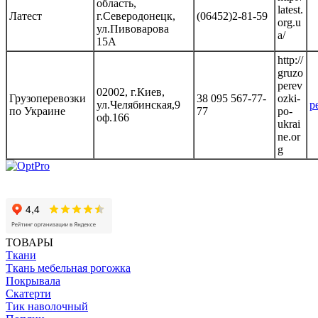
область,
latest.
Латест
г.Северодонецк,
(06452)2-81-59
org.u
ул.Пивоварова
a/
15А
http://
gruzo
perev
02002, г.Киев,
Грузоперевозки
38 095 567-77-
ozki-
ул.Челябинская,9
p
по Украине
77
po-
оф.166
ukrai
ne.or
g
ТОВАРЫ
Ткани
Ткань мебельная рогожка
Покрывала
Скатерти
Тик наволочный