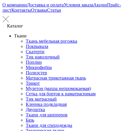
О компании
Доставка и оплата
Условия заказа
Акции
Прайс-
лист
Контакты
Отзывы
Статьи
Каталог
Ткани
Ткань мебельная рогожка
Покрывала
Скатерти
Тик наволочный
Поплин
Микрофибра
Полиэстер
Матрасная трикотажная ткань
Трикот
Мулетон (махра непромокаемая)
Сетка для бортов к наматрасникам
Тик матрасный
Клеенка подкладная
Двунитка
Ткани для шопперов
Бязь
Ткани для спецодежды
Технические ткани