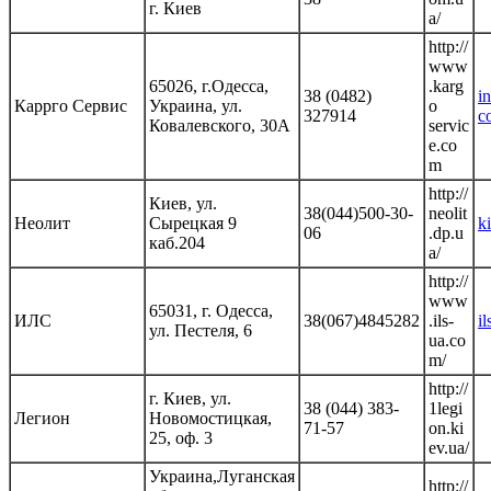
г. Киев
a/
http://
www
65026, г.Одесса,
.karg
38 (0482)
i
Каррго Сервис
Украина, ул.
o
327914
c
Ковалевского, 30А
servic
e.co
m
http://
Киев, ул.
38(044)500-30-
neolit
Неолит
Сырецкая 9
k
06
.dp.u
каб.204
a/
http://
www
65031, г. Одесса,
ИЛС
38(067)4845282
.ils-
i
ул. Пестеля, 6
ua.co
m/
http://
г. Киев, ул.
38 (044) 383-
1legi
Легион
Новомостицкая,
71-57
on.ki
25, оф. 3
ev.ua/
Украина,Луганская
http://