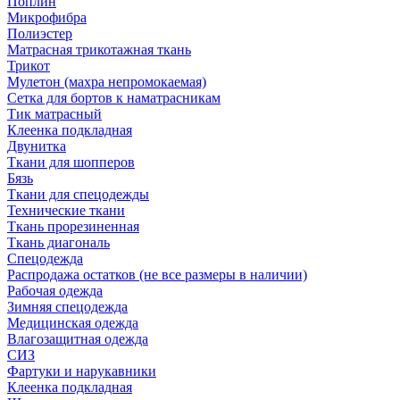
Поплин
Микрофибра
Полиэстер
Матрасная трикотажная ткань
Трикот
Мулетон (махра непромокаемая)
Сетка для бортов к наматрасникам
Тик матрасный
Клеенка подкладная
Двунитка
Ткани для шопперов
Бязь
Ткани для спецодежды
Технические ткани
Ткань прорезиненная
Ткань диагональ
Спецодежда
Распродажа остатков (не все размеры в наличии)
Рабочая одежда
Зимняя спецодежда
Медицинская одежда
Влагозащитная одежда
СИЗ
Фартуки и нарукавники
Клеенка подкладная