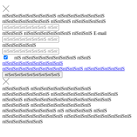
пїЅпїЅпїЅпїЅпїЅпїЅпїЅпїЅ пїЅпїЅпїЅпїЅпїЅпїЅпїЅ
пїЅпїЅпїЅпїЅпїЅпїЅпїЅ пїЅпїЅпїЅ пїЅпїЅпїЅпїЅпїЅ
пїЅпїЅпїЅ пїЅпїЅпїЅпїЅпїЅпїЅпїЅ пїЅпїЅпїЅ E-mail
пїЅпїЅпїЅпїЅпїЅ
пїЅ пїЅпїЅпїЅпїЅпїЅпїЅпїЅпїЅ пїЅпїЅ
пїЅпїЅпїЅпїЅпїЅпїЅпїЅпїЅпїЅ
пїЅпїЅпїЅпїЅпїЅпїЅпїЅпїЅпїЅпїЅпїЅпїЅ пїЅпїЅпїЅпїЅпїЅпїЅ
пїЅпїЅпїЅпїЅпїЅпїЅпїЅпїЅпїЅ
пїЅпїЅпїЅпїЅ пїЅпїЅпїЅпїЅпїЅпїЅпїЅпїЅпїЅ
пїЅпїЅпїЅпїЅпїЅпїЅпїЅ пїЅпїЅпїЅпїЅпїЅпїЅпїЅпїЅпїЅпїЅ
пїЅпїЅпїЅ пїЅпїЅпїЅпїЅпїЅпїЅпїЅпїЅпїЅпїЅпїЅпїЅпїЅ
пїЅпїЅпїЅпїЅ пїЅпїЅпїЅпїЅпїЅпїЅпїЅпїЅпїЅ
пїЅпїЅпїЅпїЅпїЅпїЅпїЅпїЅ пїЅ пїЅпїЅпїЅпїЅ пїЅпїЅ
пїЅпїЅпїЅпїЅпїЅпїЅпїЅпїЅпїЅ пїЅпїЅпїЅпїЅпїЅпїЅпїЅпїЅпїЅпїЅ
пїЅпїЅпїЅпїЅпїЅпїЅ