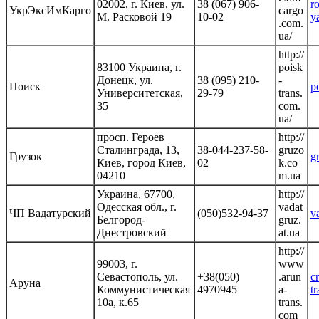
02002, г. Киев, ул.
38 (067) 906-
r
УкрЭксИмКарго
cargo
М. Расковой 19
10-02
y
.com.
ua/
http://
83100 Украина, г.
poisk
Донецк, ул.
38 (095) 210-
-
Поиск
p
Университетская,
29-79
trans.
35
com.
ua/
просп. Героев
http://
Сталинграда, 13,
38-044-237-58-
gruzo
Грузок
g
Киев, город Киев,
02
k.co
04210
m.ua
Украина, 67700,
http://
Одесская обл., г.
vadat
ЧП Вадатурский
(050)532-94-37
v
Белгород-
gruz.
Днестровский
at.ua
http://
99003, г.
www
Севастополь, ул.
+38(050)
.arun
c
Аруна
Коммунистическая
4970945
a-
t
10а, к.65
trans.
com