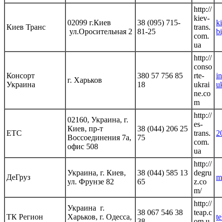
http://
kiev-
02099 г.Киев
38 (095) 715-
k
Киев Транс
trans.
ул.Оросительная 2
81-25
b
com.
ua
http://
conso
Консорт
380 57 756 85
rte-
i
г. Харьков
Украина
18
ukrai
u
ne.co
m
http://
02160, Украина, г.
es-
Киев, пр-т
38 (044) 206 25
ЕТС
trans.
2
Воссоединения 7а,
75
com.
офис 508
ua
http://
Украина, г. Киев,
38 (044) 585 13
degru
ДеГруз
m
ул. Фрунзе 82
65
z.co
m/
http://
Украина г.
38 067 546 38
teap.c
ТК Регион
Харьков, г. Одесса,
t
38
om.u