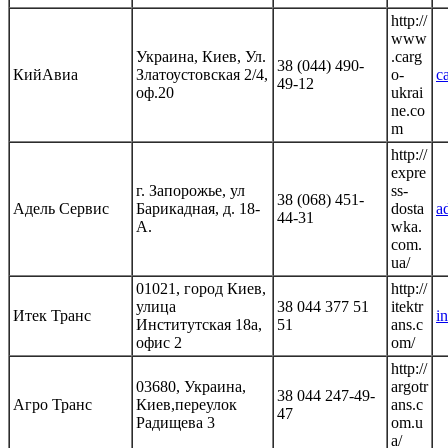
http://
www
Украина, Киев, Ул.
.carg
38 (044) 490-
КийАвиа
Златоустовская 2/4,
o-
c
49-12
оф.20
ukrai
ne.co
m
http://
expre
г. Запорожье, ул
ss-
38 (068) 451-
Адель Сервис
Барикадная, д. 18-
dosta
a
44-31
А.
wka.
com.
ua/
01021, город Киев,
http://
улица
38 044 377 51
itektr
Итек Транс
i
Институтская 18а,
51
ans.c
офис 2
om/
http://
03680, Украина,
argotr
38 044 247-49-
Агро Транс
Киев,переулок
ans.c
47
Радищева 3
om.u
a/