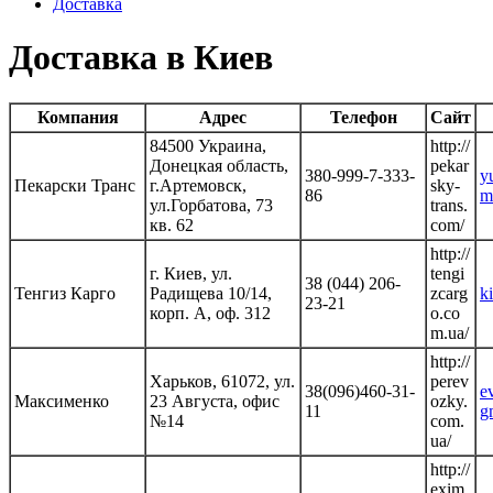
Доставка
Доставка в Киев
Компания
Адрес
Телефон
Сайт
84500 Украина,
http://
Донецкая область,
pekar
380-999-7-333-
y
Пекарски Транс
г.Артемовск,
sky-
86
m
ул.Горбатова, 73
trans.
кв. 62
com/
http://
г. Киев, ул.
tengi
38 (044) 206-
Тенгиз Карго
Радищева 10/14,
zcarg
k
23-21
корп. А, оф. 312
o.co
m.ua/
http://
Харьков, 61072, ул.
perev
38(096)460-31-
e
Максименко
23 Августа, офис
ozky.
11
g
№14
com.
ua/
http://
exim