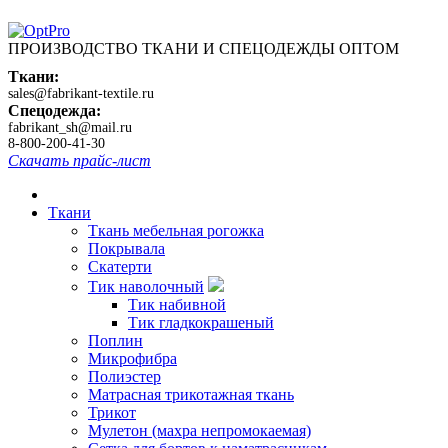
ПРОИЗВОДСТВО ТКАНИ И СПЕЦОДЕЖДЫ ОПТОМ
Ткани:
sales@fabrikant-textile.ru
Спецодежда:
fabrikant_sh@mail.ru
8-800-200-41-30
Скачать прайс-лист
Ткани
Ткань мебельная рогожка
Покрывала
Скатерти
Тик наволочный
Тик набивной
Тик гладкокрашеный
Поплин
Микрофибра
Полиэстер
Матрасная трикотажная ткань
Трикот
Мулетон (махра непромокаемая)