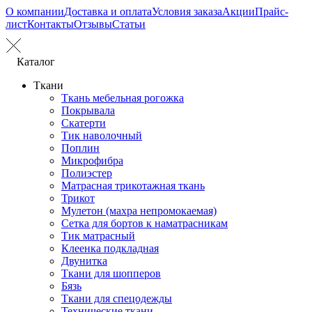
О компании
Доставка и оплата
Условия заказа
Акции
Прайс-
лист
Контакты
Отзывы
Статьи
Каталог
Ткани
Ткань мебельная рогожка
Покрывала
Скатерти
Тик наволочный
Поплин
Микрофибра
Полиэстер
Матрасная трикотажная ткань
Трикот
Мулетон (махра непромокаемая)
Сетка для бортов к наматрасникам
Тик матрасный
Клеенка подкладная
Двунитка
Ткани для шопперов
Бязь
Ткани для спецодежды
Технические ткани