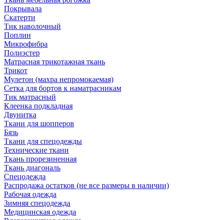
Покрывала
Скатерти
Тик наволочный
Поплин
Микрофибра
Полиэстер
Матрасная трикотажная ткань
Трикот
Мулетон (махра непромокаемая)
Сетка для бортов к наматрасникам
Тик матрасный
Клеенка подкладная
Двунитка
Ткани для шопперов
Бязь
Ткани для спецодежды
Технические ткани
Ткань прорезиненная
Ткань диагональ
Спецодежда
Распродажа остатков (не все размеры в наличии)
Рабочая одежда
Зимняя спецодежда
Медицинская одежда