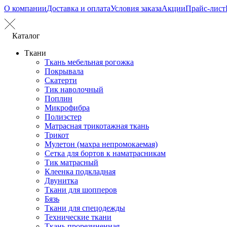
О компании
Доставка и оплата
Условия заказа
Акции
Прайс-лист
Каталог
Ткани
Ткань мебельная рогожка
Покрывала
Скатерти
Тик наволочный
Поплин
Микрофибра
Полиэстер
Матрасная трикотажная ткань
Трикот
Мулетон (махра непромокаемая)
Сетка для бортов к наматрасникам
Тик матрасный
Клеенка подкладная
Двунитка
Ткани для шопперов
Бязь
Ткани для спецодежды
Технические ткани
Ткань прорезиненная