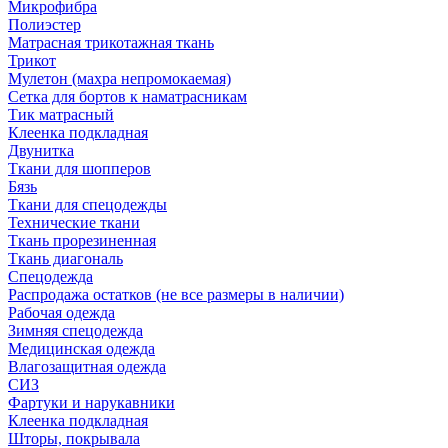
Микрофибра
Полиэстер
Матрасная трикотажная ткань
Трикот
Мулетон (махра непромокаемая)
Сетка для бортов к наматрасникам
Тик матрасный
Клеенка подкладная
Двунитка
Ткани для шопперов
Бязь
Ткани для спецодежды
Технические ткани
Ткань прорезиненная
Ткань диагональ
Спецодежда
Распродажа остатков (не все размеры в наличии)
Рабочая одежда
Зимняя спецодежда
Медицинская одежда
Влагозащитная одежда
СИЗ
Фартуки и нарукавники
Клеенка подкладная
Шторы, покрывала