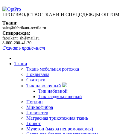
ПРОИЗВОДСТВО ТКАНИ И СПЕЦОДЕЖДЫ ОПТОМ
Ткани:
sales@fabrikant-textile.ru
Спецодежда:
fabrikant_sh@mail.ru
8-800-200-41-30
Скачать прайс-лист
Ткани
Ткань мебельная рогожка
Покрывала
Скатерти
Тик наволочный
Тик набивной
Тик гладкокрашеный
Поплин
Микрофибра
Полиэстер
Матрасная трикотажная ткань
Трикот
Мулетон (махра непромокаемая)