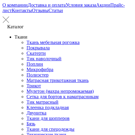
О компании
Доставка и оплата
Условия заказа
Акции
Прайс-
лист
Контакты
Отзывы
Статьи
Каталог
Ткани
Ткань мебельная рогожка
Покрывала
Скатерти
Тик наволочный
Поплин
Микрофибра
Полиэстер
Матрасная трикотажная ткань
Трикот
Мулетон (махра непромокаемая)
Сетка для бортов к наматрасникам
Тик матрасный
Клеенка подкладная
Двунитка
Ткани для шопперов
Бязь
Ткани для спецодежды
Технические ткани