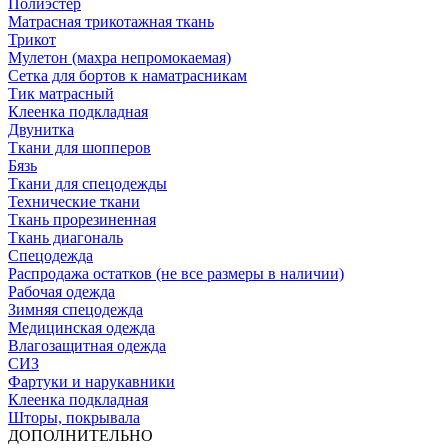
Полиэстер
Матрасная трикотажная ткань
Трикот
Мулетон (махра непромокаемая)
Сетка для бортов к наматрасникам
Тик матрасный
Клеенка подкладная
Двунитка
Ткани для шопперов
Бязь
Ткани для спецодежды
Технические ткани
Ткань прорезиненная
Ткань диагональ
Спецодежда
Распродажа остатков (не все размеры в наличии)
Рабочая одежда
Зимняя спецодежда
Медицинская одежда
Влагозащитная одежда
СИЗ
Фартуки и нарукавники
Клеенка подкладная
Шторы, покрывала
ДОПОЛНИТЕЛЬНО