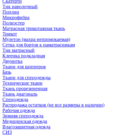
Скатерти
Тик наволочный
Поплин
Микрофибра
Полиэстер
Матрасная трикотажная ткань
Трикот
Мулетон (махра непромокаемая)
Сетка для бортов к наматрасникам
Тик матрасный
Клеенка подкладная
Двунитка
Ткани для шопперов
Бязь
Ткани для спецодежды
Технические ткани
Ткань прорезиненная
Ткань диагональ
Спецодежда
Распродажа остатков (не все размеры в наличии)
Рабочая одежда
Зимняя спецодежда
Медицинская одежда
Влагозащитная одежда
СИЗ