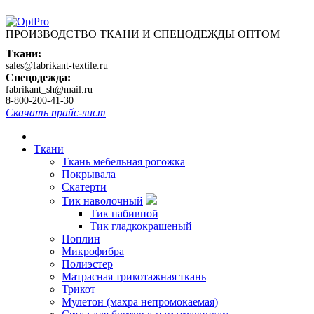
ПРОИЗВОДСТВО ТКАНИ И СПЕЦОДЕЖДЫ ОПТОМ
Ткани:
sales@fabrikant-textile.ru
Спецодежда:
fabrikant_sh@mail.ru
8-800-200-41-30
Скачать прайс-лист
Ткани
Ткань мебельная рогожка
Покрывала
Скатерти
Тик наволочный
Тик набивной
Тик гладкокрашеный
Поплин
Микрофибра
Полиэстер
Матрасная трикотажная ткань
Трикот
Мулетон (махра непромокаемая)