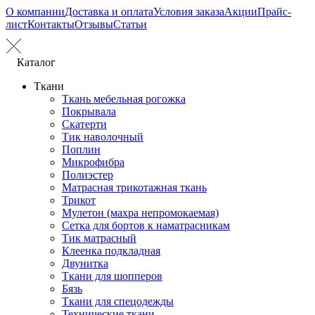
О компании
Доставка и оплата
Условия заказа
Акции
Прайс-
лист
Контакты
Отзывы
Статьи
Каталог
Ткани
Ткань мебельная рогожка
Покрывала
Скатерти
Тик наволочный
Поплин
Микрофибра
Полиэстер
Матрасная трикотажная ткань
Трикот
Мулетон (махра непромокаемая)
Сетка для бортов к наматрасникам
Тик матрасный
Клеенка подкладная
Двунитка
Ткани для шопперов
Бязь
Ткани для спецодежды
Технические ткани