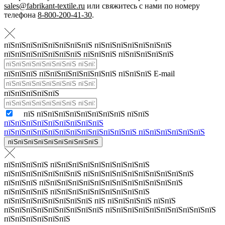
sales@fabrikant-textile.ru
или свяжитесь с нами по номеру
телефона
8-800-200-41-30
.
пїЅпїЅпїЅпїЅпїЅпїЅпїЅпїЅ пїЅпїЅпїЅпїЅпїЅпїЅпїЅ
пїЅпїЅпїЅпїЅпїЅпїЅпїЅ пїЅпїЅпїЅ пїЅпїЅпїЅпїЅпїЅ
пїЅпїЅпїЅ пїЅпїЅпїЅпїЅпїЅпїЅпїЅ пїЅпїЅпїЅ E-mail
пїЅпїЅпїЅпїЅпїЅ
пїЅ пїЅпїЅпїЅпїЅпїЅпїЅпїЅпїЅ пїЅпїЅ
пїЅпїЅпїЅпїЅпїЅпїЅпїЅпїЅпїЅ
пїЅпїЅпїЅпїЅпїЅпїЅпїЅпїЅпїЅпїЅпїЅпїЅ пїЅпїЅпїЅпїЅпїЅпїЅ
пїЅпїЅпїЅпїЅпїЅпїЅпїЅпїЅпїЅ
пїЅпїЅпїЅпїЅ пїЅпїЅпїЅпїЅпїЅпїЅпїЅпїЅпїЅ
пїЅпїЅпїЅпїЅпїЅпїЅпїЅ пїЅпїЅпїЅпїЅпїЅпїЅпїЅпїЅпїЅпїЅ
пїЅпїЅпїЅ пїЅпїЅпїЅпїЅпїЅпїЅпїЅпїЅпїЅпїЅпїЅпїЅпїЅ
пїЅпїЅпїЅпїЅ пїЅпїЅпїЅпїЅпїЅпїЅпїЅпїЅпїЅ
пїЅпїЅпїЅпїЅпїЅпїЅпїЅпїЅ пїЅ пїЅпїЅпїЅпїЅ пїЅпїЅ
пїЅпїЅпїЅпїЅпїЅпїЅпїЅпїЅпїЅ пїЅпїЅпїЅпїЅпїЅпїЅпїЅпїЅпїЅпїЅ
пїЅпїЅпїЅпїЅпїЅпїЅ