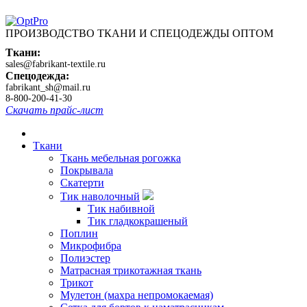
ПРОИЗВОДСТВО ТКАНИ И СПЕЦОДЕЖДЫ ОПТОМ
Ткани:
sales@fabrikant-textile.ru
Спецодежда:
fabrikant_sh@mail.ru
8-800-200-41-30
Скачать прайс-лист
Ткани
Ткань мебельная рогожка
Покрывала
Скатерти
Тик наволочный
Тик набивной
Тик гладкокрашеный
Поплин
Микрофибра
Полиэстер
Матрасная трикотажная ткань
Трикот
Мулетон (махра непромокаемая)