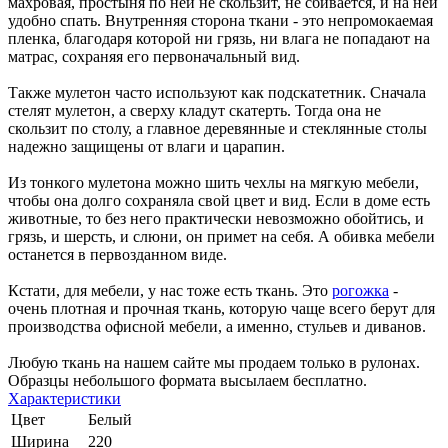
махровая, простыня по ней не скользит, не сбивается, и на ней
удобно спать. Внутренняя сторона ткани - это непромокаемая
пленка, благодаря которой ни грязь, ни влага не попадают на
матрас, сохраняя его первоначальный вид.
Также мулетон часто используют как подскатетник. Сначала
стелят мулетон, а сверху кладут скатерть. Тогда она не
скользит по столу, а главное деревянные и стеклянные столы
надежно защищены от влаги и царапин.
Из тонкого мулетона можно шить чехлы на мягкую мебели,
чтобы она долго сохраняла свой цвет и вид. Если в доме есть
животные, то без него практически невозможно обойтись, и
грязь, и шерсть, и слюни, он примет на себя. А обивка мебели
останется в первозданном виде.
Кстати, для мебели, у нас тоже есть ткань. Это
рогожка
-
очень плотная и прочная ткань, которую чаще всего берут для
производства офисной мебели, а именно, стульев и диванов.
Любую ткань на нашем сайте мы продаем только в рулонах.
Образцы небольшого формата высылаем бесплатно.
Характеристики
Цвет
Белый
Ширина
220