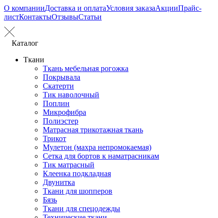
О компании
Доставка и оплата
Условия заказа
Акции
Прайс-
лист
Контакты
Отзывы
Статьи
Каталог
Ткани
Ткань мебельная рогожка
Покрывала
Скатерти
Тик наволочный
Поплин
Микрофибра
Полиэстер
Матрасная трикотажная ткань
Трикот
Мулетон (махра непромокаемая)
Сетка для бортов к наматрасникам
Тик матрасный
Клеенка подкладная
Двунитка
Ткани для шопперов
Бязь
Ткани для спецодежды
Технические ткани