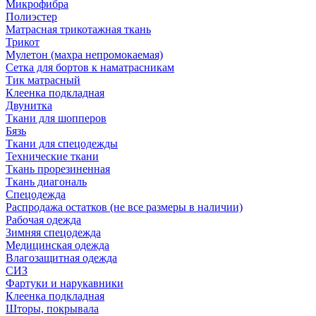
Микрофибра
Полиэстер
Матрасная трикотажная ткань
Трикот
Мулетон (махра непромокаемая)
Сетка для бортов к наматрасникам
Тик матрасный
Клеенка подкладная
Двунитка
Ткани для шопперов
Бязь
Ткани для спецодежды
Технические ткани
Ткань прорезиненная
Ткань диагональ
Спецодежда
Распродажа остатков (не все размеры в наличии)
Рабочая одежда
Зимняя спецодежда
Медицинская одежда
Влагозащитная одежда
СИЗ
Фартуки и нарукавники
Клеенка подкладная
Шторы, покрывала