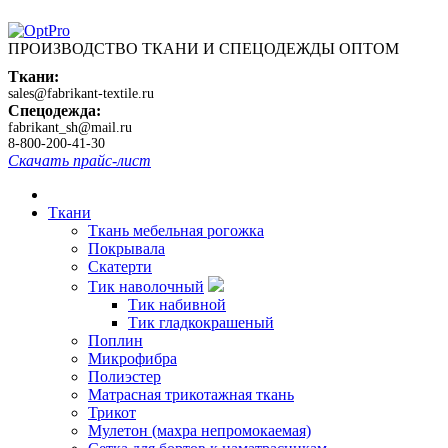
ПРОИЗВОДСТВО ТКАНИ И СПЕЦОДЕЖДЫ ОПТОМ
Ткани:
sales@fabrikant-textile.ru
Спецодежда:
fabrikant_sh@mail.ru
8-800-200-41-30
Скачать прайс-лист
Ткани
Ткань мебельная рогожка
Покрывала
Скатерти
Тик наволочный
Тик набивной
Тик гладкокрашеный
Поплин
Микрофибра
Полиэстер
Матрасная трикотажная ткань
Трикот
Мулетон (махра непромокаемая)