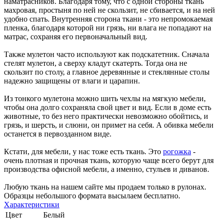
наматрасников. Благодаря тому, что с одной стороны ткань
махровая, простыня по ней не скользит, не сбивается, и на ней
удобно спать. Внутренняя сторона ткани - это непромокаемая
пленка, благодаря которой ни грязь, ни влага не попадают на
матрас, сохраняя его первоначальный вид.
Также мулетон часто используют как подскатетник. Сначала
стелят мулетон, а сверху кладут скатерть. Тогда она не
скользит по столу, а главное деревянные и стеклянные столы
надежно защищены от влаги и царапин.
Из тонкого мулетона можно шить чехлы на мягкую мебели,
чтобы она долго сохраняла свой цвет и вид. Если в доме есть
животные, то без него практически невозможно обойтись, и
грязь, и шерсть, и слюни, он примет на себя. А обивка мебели
останется в первозданном виде.
Кстати, для мебели, у нас тоже есть ткань. Это
рогожка
-
очень плотная и прочная ткань, которую чаще всего берут для
производства офисной мебели, а именно, стульев и диванов.
Любую ткань на нашем сайте мы продаем только в рулонах.
Образцы небольшого формата высылаем бесплатно.
Характеристики
Цвет
Белый