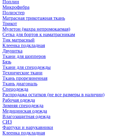
Поплин
Микрофибра
Полиэстер
Матрасная трикотажная ткань
Трикот
Мулетон (махра непромокаемая)
Сетка для бортов к наматрасникам
Тик матрасный
Клеенка подкладная
Двунитка
Ткани для шопперов
Бязь
Ткани для спецодежды
Технические ткани
Ткань прорезиненная
Ткань диагональ
Спецодежда
Распродажа остатков (не все размеры в наличии)
Рабочая одежда
Зимняя спецодежда
Медицинская одежда
Влагозащитная одежда
СИЗ
Фартуки и нарукавники
Клеенка подкладная