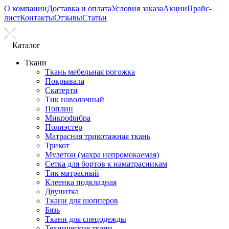
О компании
Доставка и оплата
Условия заказа
Акции
Прайс-
лист
Контакты
Отзывы
Статьи
Каталог
Ткани
Ткань мебельная рогожка
Покрывала
Скатерти
Тик наволочный
Поплин
Микрофибра
Полиэстер
Матрасная трикотажная ткань
Трикот
Мулетон (махра непромокаемая)
Сетка для бортов к наматрасникам
Тик матрасный
Клеенка подкладная
Двунитка
Ткани для шопперов
Бязь
Ткани для спецодежды
Технические ткани