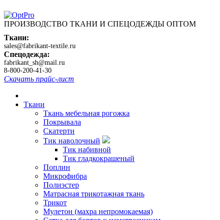
ПРОИЗВОДСТВО ТКАНИ И СПЕЦОДЕЖДЫ ОПТОМ
Ткани:
sales@fabrikant-textile.ru
Спецодежда:
fabrikant_sh@mail.ru
8-800-200-41-30
Скачать прайс-лист
Ткани
Ткань мебельная рогожка
Покрывала
Скатерти
Тик наволочный
Тик набивной
Тик гладкокрашеный
Поплин
Микрофибра
Полиэстер
Матрасная трикотажная ткань
Трикот
Мулетон (махра непромокаемая)