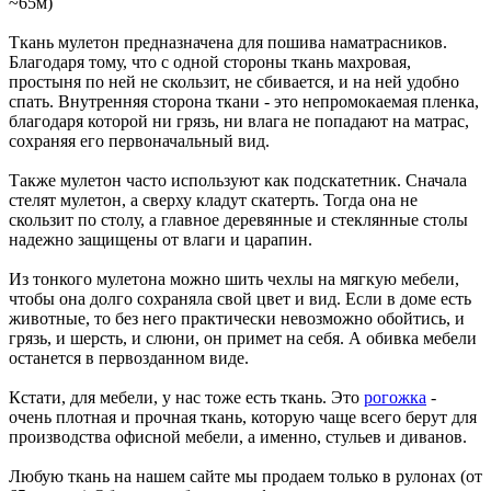
~65м)
Ткань мулетон предназначена для пошива наматрасников.
Благодаря тому, что с одной стороны ткань махровая,
простыня по ней не скользит, не сбивается, и на ней удобно
спать. Внутренняя сторона ткани - это непромокаемая пленка,
благодаря которой ни грязь, ни влага не попадают на матрас,
сохраняя его первоначальный вид.
Также мулетон часто используют как подскатетник. Сначала
стелят мулетон, а сверху кладут скатерть. Тогда она не
скользит по столу, а главное деревянные и стеклянные столы
надежно защищены от влаги и царапин.
Из тонкого мулетона можно шить чехлы на мягкую мебели,
чтобы она долго сохраняла свой цвет и вид. Если в доме есть
животные, то без него практически невозможно обойтись, и
грязь, и шерсть, и слюни, он примет на себя. А обивка мебели
останется в первозданном виде.
Кстати, для мебели, у нас тоже есть ткань. Это
рогожка
-
очень плотная и прочная ткань, которую чаще всего берут для
производства офисной мебели, а именно, стульев и диванов.
Любую ткань на нашем сайте мы продаем только в рулонах (от