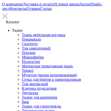
О компании
Доставка и оплата
Условия заказа
Акции
Прайс-
лист
Контакты
Отзывы
Статьи
Каталог
Ткани
Ткань мебельная рогожка
Покрывала
Скатерти
Тик наволочный
Поплин
Микрофибра
Полиэстер
Матрасная трикотажная ткань
Трикот
Мулетон (махра непромокаемая)
Сетка для бортов к наматрасникам
Тик матрасный
Клеенка подкладная
Двунитка
Ткани для шопперов
Бязь
Ткани для спецодежды
Технические ткани