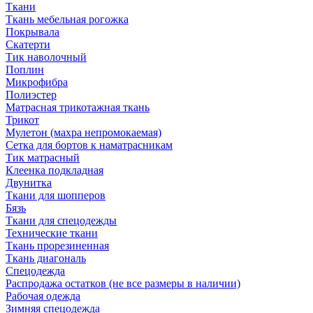
Ткани
Ткань мебельная рогожка
Покрывала
Скатерти
Тик наволочный
Поплин
Микрофибра
Полиэстер
Матрасная трикотажная ткань
Трикот
Мулетон (махра непромокаемая)
Сетка для бортов к наматрасникам
Тик матрасный
Клеенка подкладная
Двунитка
Ткани для шопперов
Бязь
Ткани для спецодежды
Технические ткани
Ткань прорезиненная
Ткань диагональ
Спецодежда
Распродажа остатков (не все размеры в наличии)
Рабочая одежда
Зимняя спецодежда