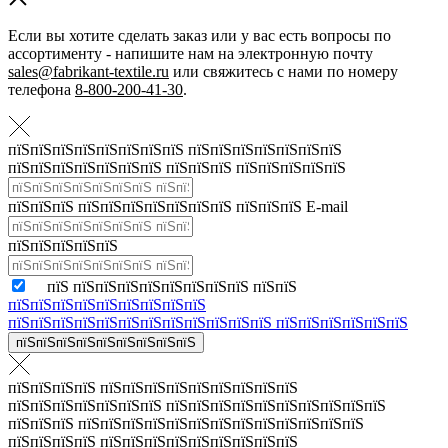
Если вы хотите сделать заказ или у вас есть вопросы по
ассортименту - напишите нам на электронную почту
sales@fabrikant-textile.ru
или свяжитесь с нами по номеру
телефона
8-800-200-41-30
.
пїЅпїЅпїЅпїЅпїЅпїЅпїЅпїЅ пїЅпїЅпїЅпїЅпїЅпїЅпїЅ
пїЅпїЅпїЅпїЅпїЅпїЅпїЅ пїЅпїЅпїЅ пїЅпїЅпїЅпїЅпїЅ
пїЅпїЅпїЅ пїЅпїЅпїЅпїЅпїЅпїЅпїЅ пїЅпїЅпїЅ E-mail
пїЅпїЅпїЅпїЅпїЅ
пїЅ пїЅпїЅпїЅпїЅпїЅпїЅпїЅпїЅ пїЅпїЅ
пїЅпїЅпїЅпїЅпїЅпїЅпїЅпїЅпїЅ
пїЅпїЅпїЅпїЅпїЅпїЅпїЅпїЅпїЅпїЅпїЅпїЅ пїЅпїЅпїЅпїЅпїЅпїЅ
пїЅпїЅпїЅпїЅпїЅпїЅпїЅпїЅпїЅ
пїЅпїЅпїЅпїЅ пїЅпїЅпїЅпїЅпїЅпїЅпїЅпїЅпїЅ
пїЅпїЅпїЅпїЅпїЅпїЅпїЅ пїЅпїЅпїЅпїЅпїЅпїЅпїЅпїЅпїЅпїЅ
пїЅпїЅпїЅ пїЅпїЅпїЅпїЅпїЅпїЅпїЅпїЅпїЅпїЅпїЅпїЅпїЅ
пїЅпїЅпїЅпїЅ пїЅпїЅпїЅпїЅпїЅпїЅпїЅпїЅпїЅ