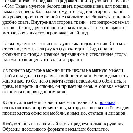
Только оптовые продажи. Продажа ткани в рулонах (в рулоне
~65м) Ткань мулетон белого цвета предназначена для пошива
наматрасников. Благодаря тому, что с одной стороны ткань
махровая, простыня по ней не скользит, не сбивается, и на ней
удобно спать. Внутренняя сторона ткани - это непромокаемая
пленка, благодаря которой ни грязь, ни влага не попадают на
матрас, сохраняя его первоначальный вид.
Также мулетон часто используют как подскатетник. Сначала
стелят мулетон, а сверху кладут скатерть. Тогда она не
скользит по столу, а главное деревянные и стеклянные столы
надежно защищены от влаги и царапин.
Из тонкого мулетона можно шить чехлы на мягкую мебели,
чтобы она долго сохраняла свой цвет и вид. Если в доме есть
животные, то без него практически невозможно обойтись, и
грязь, и шерсть, и слюни, он примет на себя. А обивка мебели
останется в первозданном виде.
Кстати, для мебели, у нас тоже есть ткань. Это
рогожка
-
очень плотная и прочная ткань, которую чаще всего берут для
производства офисной мебели, а именно, стульев и диванов.
Любую ткань на нашем сайте мы продаем только в рулонах.
Образцы небольшого формата высылаем бесплатно.