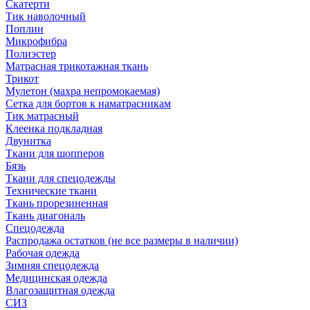
Скатерти
Тик наволочный
Поплин
Микрофибра
Полиэстер
Матрасная трикотажная ткань
Трикот
Мулетон (махра непромокаемая)
Сетка для бортов к наматрасникам
Тик матрасный
Клеенка подкладная
Двунитка
Ткани для шопперов
Бязь
Ткани для спецодежды
Технические ткани
Ткань прорезиненная
Ткань диагональ
Спецодежда
Распродажа остатков (не все размеры в наличии)
Рабочая одежда
Зимняя спецодежда
Медицинская одежда
Влагозащитная одежда
СИЗ