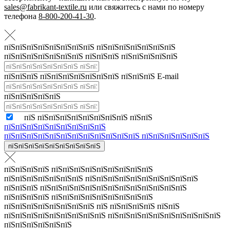
sales@fabrikant-textile.ru
или свяжитесь с нами по номеру
телефона
8-800-200-41-30
.
пїЅпїЅпїЅпїЅпїЅпїЅпїЅпїЅ пїЅпїЅпїЅпїЅпїЅпїЅпїЅ
пїЅпїЅпїЅпїЅпїЅпїЅпїЅ пїЅпїЅпїЅ пїЅпїЅпїЅпїЅпїЅ
пїЅпїЅпїЅ пїЅпїЅпїЅпїЅпїЅпїЅпїЅ пїЅпїЅпїЅ E-mail
пїЅпїЅпїЅпїЅпїЅ
пїЅ пїЅпїЅпїЅпїЅпїЅпїЅпїЅпїЅ пїЅпїЅ
пїЅпїЅпїЅпїЅпїЅпїЅпїЅпїЅпїЅ
пїЅпїЅпїЅпїЅпїЅпїЅпїЅпїЅпїЅпїЅпїЅпїЅ пїЅпїЅпїЅпїЅпїЅпїЅ
пїЅпїЅпїЅпїЅпїЅпїЅпїЅпїЅпїЅ
пїЅпїЅпїЅпїЅ пїЅпїЅпїЅпїЅпїЅпїЅпїЅпїЅпїЅ
пїЅпїЅпїЅпїЅпїЅпїЅпїЅ пїЅпїЅпїЅпїЅпїЅпїЅпїЅпїЅпїЅпїЅ
пїЅпїЅпїЅ пїЅпїЅпїЅпїЅпїЅпїЅпїЅпїЅпїЅпїЅпїЅпїЅпїЅ
пїЅпїЅпїЅпїЅ пїЅпїЅпїЅпїЅпїЅпїЅпїЅпїЅпїЅ
пїЅпїЅпїЅпїЅпїЅпїЅпїЅпїЅ пїЅ пїЅпїЅпїЅпїЅ пїЅпїЅ
пїЅпїЅпїЅпїЅпїЅпїЅпїЅпїЅпїЅ пїЅпїЅпїЅпїЅпїЅпїЅпїЅпїЅпїЅпїЅ
пїЅпїЅпїЅпїЅпїЅпїЅ