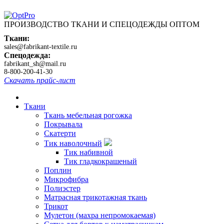
ПРОИЗВОДСТВО ТКАНИ И СПЕЦОДЕЖДЫ ОПТОМ
Ткани:
sales@fabrikant-textile.ru
Спецодежда:
fabrikant_sh@mail.ru
8-800-200-41-30
Скачать прайс-лист
Ткани
Ткань мебельная рогожка
Покрывала
Скатерти
Тик наволочный
Тик набивной
Тик гладкокрашеный
Поплин
Микрофибра
Полиэстер
Матрасная трикотажная ткань
Трикот
Мулетон (махра непромокаемая)