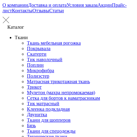
О компании
Доставка и оплата
Условия заказа
Акции
Прайс-
лист
Контакты
Отзывы
Статьи
Каталог
Ткани
Ткань мебельная рогожка
Покрывала
Скатерти
Тик наволочный
Поплин
Микрофибра
Полиэстер
Матрасная трикотажная ткань
Трикот
Мулетон (махра непромокаемая)
Сетка для бортов к наматрасникам
Тик матрасный
Клеенка подкладная
Двунитка
Ткани для шопперов
Бязь
Ткани для спецодежды
Технические ткани