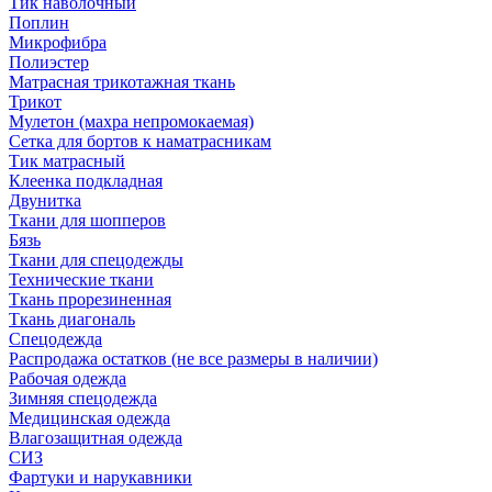
Тик наволочный
Поплин
Микрофибра
Полиэстер
Матрасная трикотажная ткань
Трикот
Мулетон (махра непромокаемая)
Сетка для бортов к наматрасникам
Тик матрасный
Клеенка подкладная
Двунитка
Ткани для шопперов
Бязь
Ткани для спецодежды
Технические ткани
Ткань прорезиненная
Ткань диагональ
Спецодежда
Распродажа остатков (не все размеры в наличии)
Рабочая одежда
Зимняя спецодежда
Медицинская одежда
Влагозащитная одежда
СИЗ
Фартуки и нарукавники