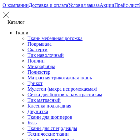
О компании
Доставка и оплата
Условия заказа
Акции
Прайс-лист
Каталог
Ткани
Ткань мебельная рогожка
Покрывала
Скатерти
Тик наволочный
Поплин
Микрофибра
Полиэстер
Матрасная трикотажная ткань
Трикот
Мулетон (махра непромокаемая)
Сетка для бортов к наматрасникам
Тик матрасный
Клеенка подкладная
Двунитка
Ткани для шопперов
Бязь
Ткани для спецодежды
Технические ткани
Ткань прорезиненная