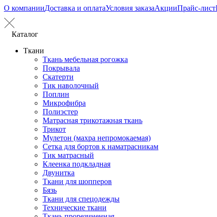
О компании
Доставка и оплата
Условия заказа
Акции
Прайс-лист
Каталог
Ткани
Ткань мебельная рогожка
Покрывала
Скатерти
Тик наволочный
Поплин
Микрофибра
Полиэстер
Матрасная трикотажная ткань
Трикот
Мулетон (махра непромокаемая)
Сетка для бортов к наматрасникам
Тик матрасный
Клеенка подкладная
Двунитка
Ткани для шопперов
Бязь
Ткани для спецодежды
Технические ткани
Ткань прорезиненная