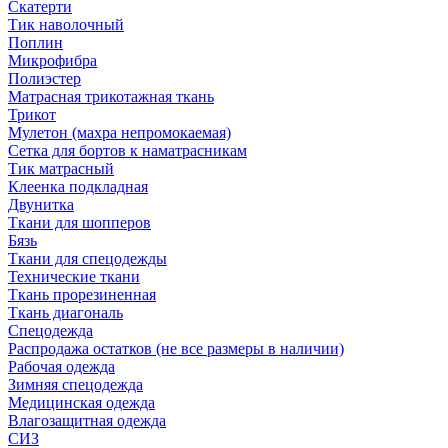
Скатерти
Тик наволочный
Поплин
Микрофибра
Полиэстер
Матрасная трикотажная ткань
Трикот
Мулетон (махра непромокаемая)
Сетка для бортов к наматрасникам
Тик матрасный
Клеенка подкладная
Двунитка
Ткани для шопперов
Бязь
Ткани для спецодежды
Технические ткани
Ткань прорезиненная
Ткань диагональ
Спецодежда
Распродажа остатков (не все размеры в наличии)
Рабочая одежда
Зимняя спецодежда
Медицинская одежда
Влагозащитная одежда
СИЗ