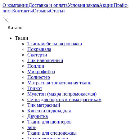
О компании
Доставка и оплата
Условия заказа
Акции
Прайс-
лист
Контакты
Отзывы
Статьи
Каталог
Ткани
Ткань мебельная рогожка
Покрывала
Скатерти
Тик наволочный
Поплин
Микрофибра
Полиэстер
Матрасная трикотажная ткань
Трикот
Мулетон (махра непромокаемая)
Сетка для бортов к наматрасникам
Тик матрасный
Клеенка подкладная
Двунитка
Ткани для шопперов
Бязь
Ткани для спецодежды
Технические ткани