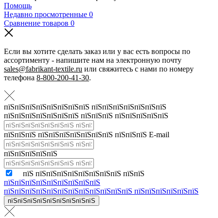
Помощь
Недавно просмотренные
0
Сравнение товаров
0
Если вы хотите сделать заказ или у вас есть вопросы по
ассортименту - напишите нам на электронную почту
sales@fabrikant-textile.ru
или свяжитесь с нами по номеру
телефона
8-800-200-41-30
.
пїЅпїЅпїЅпїЅпїЅпїЅпїЅпїЅ пїЅпїЅпїЅпїЅпїЅпїЅпїЅ
пїЅпїЅпїЅпїЅпїЅпїЅпїЅ пїЅпїЅпїЅ пїЅпїЅпїЅпїЅпїЅ
пїЅпїЅпїЅ пїЅпїЅпїЅпїЅпїЅпїЅпїЅ пїЅпїЅпїЅ E-mail
пїЅпїЅпїЅпїЅпїЅ
пїЅ пїЅпїЅпїЅпїЅпїЅпїЅпїЅпїЅ пїЅпїЅ
пїЅпїЅпїЅпїЅпїЅпїЅпїЅпїЅпїЅ
пїЅпїЅпїЅпїЅпїЅпїЅпїЅпїЅпїЅпїЅпїЅпїЅ пїЅпїЅпїЅпїЅпїЅпїЅ
пїЅпїЅпїЅпїЅпїЅпїЅпїЅпїЅпїЅ