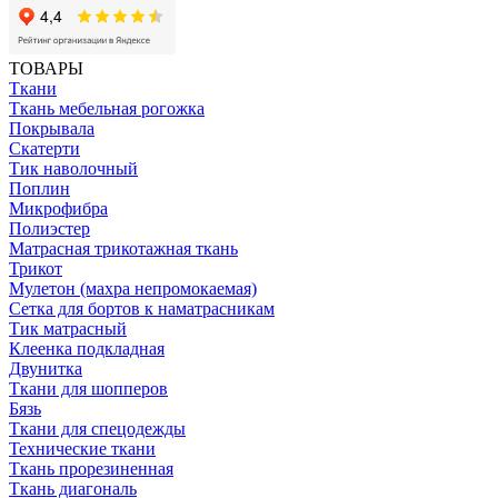
ТОВАРЫ
Ткани
Ткань мебельная рогожка
Покрывала
Скатерти
Тик наволочный
Поплин
Микрофибра
Полиэстер
Матрасная трикотажная ткань
Трикот
Мулетон (махра непромокаемая)
Сетка для бортов к наматрасникам
Тик матрасный
Клеенка подкладная
Двунитка
Ткани для шопперов
Бязь
Ткани для спецодежды
Технические ткани
Ткань прорезиненная
Ткань диагональ