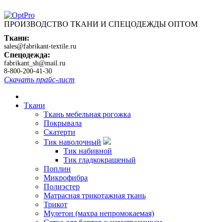
ПРОИЗВОДСТВО ТКАНИ И СПЕЦОДЕЖДЫ ОПТОМ
Ткани:
sales@fabrikant-textile.ru
Спецодежда:
fabrikant_sh@mail.ru
8-800-200-41-30
Скачать прайс-лист
Ткани
Ткань мебельная рогожка
Покрывала
Скатерти
Тик наволочный
Тик набивной
Тик гладкокрашеный
Поплин
Микрофибра
Полиэстер
Матрасная трикотажная ткань
Трикот
Мулетон (махра непромокаемая)