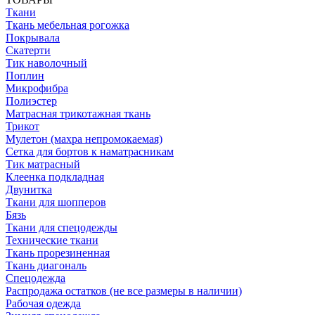
Ткани
Ткань мебельная рогожка
Покрывала
Скатерти
Тик наволочный
Поплин
Микрофибра
Полиэстер
Матрасная трикотажная ткань
Трикот
Мулетон (махра непромокаемая)
Сетка для бортов к наматрасникам
Тик матрасный
Клеенка подкладная
Двунитка
Ткани для шопперов
Бязь
Ткани для спецодежды
Технические ткани
Ткань прорезиненная
Ткань диагональ
Спецодежда
Распродажа остатков (не все размеры в наличии)
Рабочая одежда