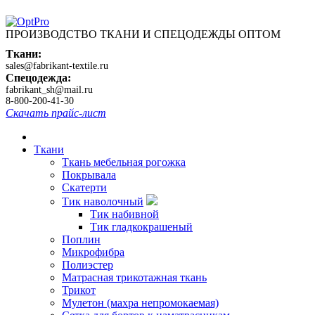
ПРОИЗВОДСТВО ТКАНИ И СПЕЦОДЕЖДЫ ОПТОМ
Ткани:
sales@fabrikant-textile.ru
Спецодежда:
fabrikant_sh@mail.ru
8-800-200-41-30
Скачать прайс-лист
Ткани
Ткань мебельная рогожка
Покрывала
Скатерти
Тик наволочный
Тик набивной
Тик гладкокрашеный
Поплин
Микрофибра
Полиэстер
Матрасная трикотажная ткань
Трикот
Мулетон (махра непромокаемая)