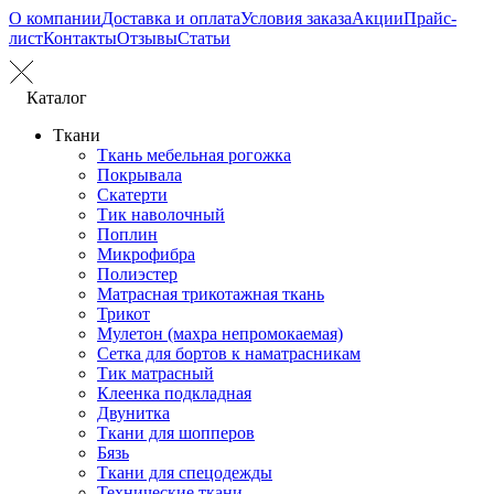
О компании
Доставка и оплата
Условия заказа
Акции
Прайс-
лист
Контакты
Отзывы
Статьи
Каталог
Ткани
Ткань мебельная рогожка
Покрывала
Скатерти
Тик наволочный
Поплин
Микрофибра
Полиэстер
Матрасная трикотажная ткань
Трикот
Мулетон (махра непромокаемая)
Сетка для бортов к наматрасникам
Тик матрасный
Клеенка подкладная
Двунитка
Ткани для шопперов
Бязь
Ткани для спецодежды
Технические ткани