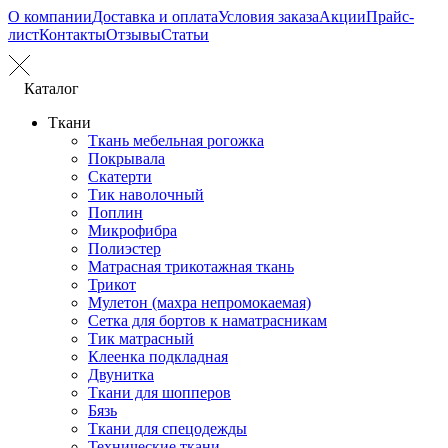
О компании
Доставка и оплата
Условия заказа
Акции
Прайс-
лист
Контакты
Отзывы
Статьи
Каталог
Ткани
Ткань мебельная рогожка
Покрывала
Скатерти
Тик наволочный
Поплин
Микрофибра
Полиэстер
Матрасная трикотажная ткань
Трикот
Мулетон (махра непромокаемая)
Сетка для бортов к наматрасникам
Тик матрасный
Клеенка подкладная
Двунитка
Ткани для шопперов
Бязь
Ткани для спецодежды
Технические ткани