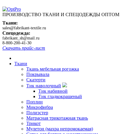
ПРОИЗВОДСТВО ТКАНИ И СПЕЦОДЕЖДЫ ОПТОМ
Ткани:
sales@fabrikant-textile.ru
Спецодежда:
fabrikant_sh@mail.ru
8-800-200-41-30
Скачать прайс-лист
Ткани
Ткань мебельная рогожка
Покрывала
Скатерти
Тик наволочный
Тик набивной
Тик гладкокрашеный
Поплин
Микрофибра
Полиэстер
Матрасная трикотажная ткань
Трикот
Мулетон (махра непромокаемая)