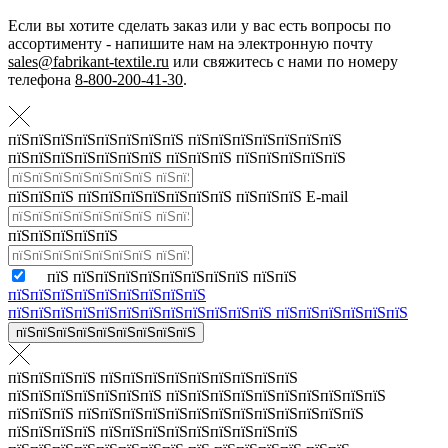
Если вы хотите сделать заказ или у вас есть вопросы по
ассортименту - напишите нам на электронную почту
sales@fabrikant-textile.ru
или свяжитесь с нами по номеру
телефона
8-800-200-41-30
.
пїЅпїЅпїЅпїЅпїЅпїЅпїЅпїЅ пїЅпїЅпїЅпїЅпїЅпїЅпїЅ
пїЅпїЅпїЅпїЅпїЅпїЅпїЅ пїЅпїЅпїЅ пїЅпїЅпїЅпїЅпїЅ
пїЅпїЅпїЅ пїЅпїЅпїЅпїЅпїЅпїЅпїЅ пїЅпїЅпїЅ E-mail
пїЅпїЅпїЅпїЅпїЅ
пїЅ пїЅпїЅпїЅпїЅпїЅпїЅпїЅпїЅ пїЅпїЅ
пїЅпїЅпїЅпїЅпїЅпїЅпїЅпїЅпїЅ
пїЅпїЅпїЅпїЅпїЅпїЅпїЅпїЅпїЅпїЅпїЅпїЅ пїЅпїЅпїЅпїЅпїЅпїЅ
пїЅпїЅпїЅпїЅпїЅпїЅпїЅпїЅпїЅ
пїЅпїЅпїЅпїЅ пїЅпїЅпїЅпїЅпїЅпїЅпїЅпїЅпїЅ
пїЅпїЅпїЅпїЅпїЅпїЅпїЅ пїЅпїЅпїЅпїЅпїЅпїЅпїЅпїЅпїЅпїЅ
пїЅпїЅпїЅ пїЅпїЅпїЅпїЅпїЅпїЅпїЅпїЅпїЅпїЅпїЅпїЅпїЅ
пїЅпїЅпїЅпїЅ пїЅпїЅпїЅпїЅпїЅпїЅпїЅпїЅпїЅ