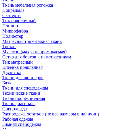
Ткань мебельная рогожка
Покрывала
Скатерти
Тик наволочный
Поплин
Микрофибра
Полиэстер
Матрасная трикотажная ткань
Трикот
Мулетон (махра непромокаемая)
Сетка для бортов к наматрасникам
Тик матрасный
Клеенка подкладная
Двунитка
Ткани для шопперов
Бязь
Ткани для спецодежды
Технические ткани
Ткань прорезиненная
Ткань диагональ
Спецодежда
Распродажа остатков (не все размеры в наличии)
Рабочая одежда
Зимняя спецодежда