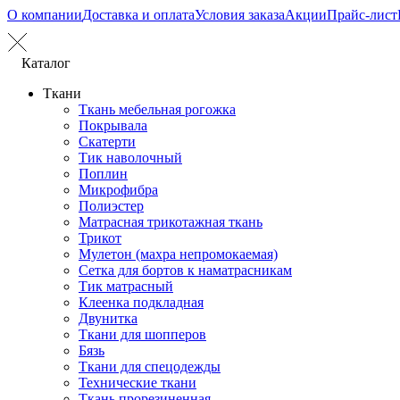
О компании
Доставка и оплата
Условия заказа
Акции
Прайс-лист
Каталог
Ткани
Ткань мебельная рогожка
Покрывала
Скатерти
Тик наволочный
Поплин
Микрофибра
Полиэстер
Матрасная трикотажная ткань
Трикот
Мулетон (махра непромокаемая)
Сетка для бортов к наматрасникам
Тик матрасный
Клеенка подкладная
Двунитка
Ткани для шопперов
Бязь
Ткани для спецодежды
Технические ткани
Ткань прорезиненная