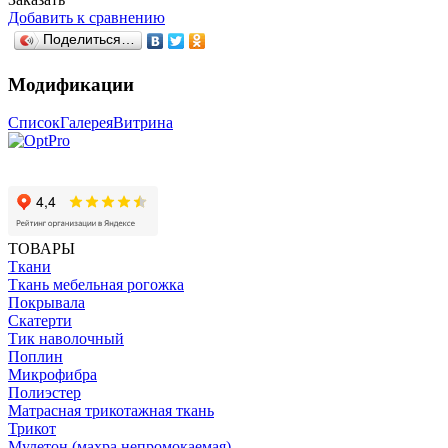
Добавить к сравнению
Поделиться…
Модификации
Список
Галерея
Витрина
ТОВАРЫ
Ткани
Ткань мебельная рогожка
Покрывала
Скатерти
Тик наволочный
Поплин
Микрофибра
Полиэстер
Матрасная трикотажная ткань
Трикот
Мулетон (махра непромокаемая)