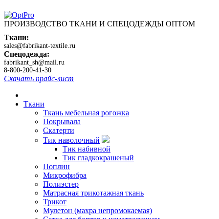
ПРОИЗВОДСТВО ТКАНИ И СПЕЦОДЕЖДЫ ОПТОМ
Ткани:
sales@fabrikant-textile.ru
Спецодежда:
fabrikant_sh@mail.ru
8-800-200-41-30
Скачать прайс-лист
Ткани
Ткань мебельная рогожка
Покрывала
Скатерти
Тик наволочный
Тик набивной
Тик гладкокрашеный
Поплин
Микрофибра
Полиэстер
Матрасная трикотажная ткань
Трикот
Мулетон (махра непромокаемая)