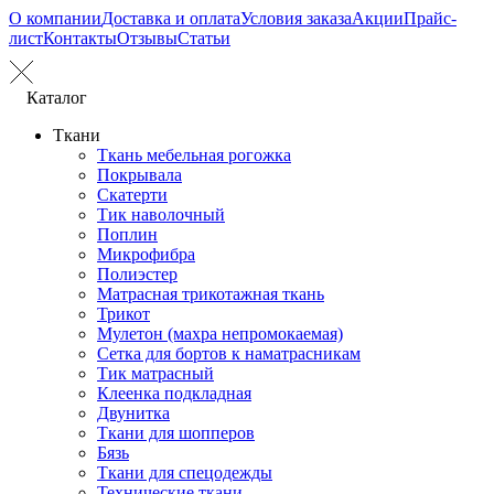
О компании
Доставка и оплата
Условия заказа
Акции
Прайс-
лист
Контакты
Отзывы
Статьи
Каталог
Ткани
Ткань мебельная рогожка
Покрывала
Скатерти
Тик наволочный
Поплин
Микрофибра
Полиэстер
Матрасная трикотажная ткань
Трикот
Мулетон (махра непромокаемая)
Сетка для бортов к наматрасникам
Тик матрасный
Клеенка подкладная
Двунитка
Ткани для шопперов
Бязь
Ткани для спецодежды
Технические ткани