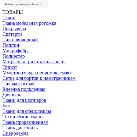
ТОВАРЫ
Ткани
Ткань мебельная рогожка
Покрывала
Скатерти
Тик наволочный
Поплин
Микрофибра
Полиэстер
Матрасная трикотажная ткань
Трикот
Мулетон (махра непромокаемая)
Сетка для бортов к наматрасникам
Тик матрасный
Клеенка подкладная
Двунитка
Ткани для шопперов
Бязь
Ткани для спецодежды
Технические ткани
Ткань прорезиненная
Ткань диагональ
Спецодежда