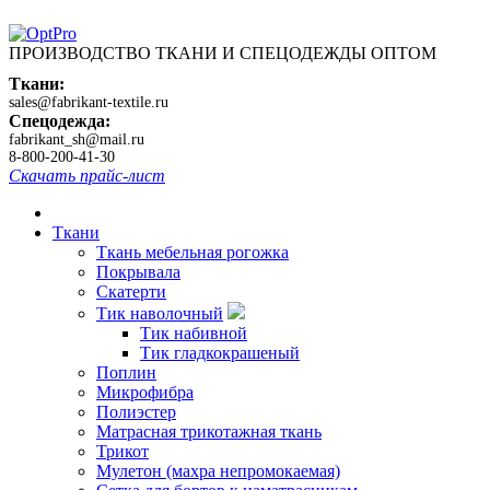
ПРОИЗВОДСТВО ТКАНИ И СПЕЦОДЕЖДЫ ОПТОМ
Ткани:
sales@fabrikant-textile.ru
Спецодежда:
fabrikant_sh@mail.ru
8-800-200-41-30
Скачать прайс-лист
Ткани
Ткань мебельная рогожка
Покрывала
Скатерти
Тик наволочный
Тик набивной
Тик гладкокрашеный
Поплин
Микрофибра
Полиэстер
Матрасная трикотажная ткань
Трикот
Мулетон (махра непромокаемая)