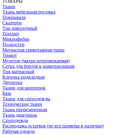
ТОВАРЫ
Ткани
Ткань мебельная рогожка
Покрывала
Скатерти
Тик наволочный
Поплин
Микрофибра
Полиэстер
Матрасная трикотажная ткань
Трикот
Мулетон (махра непромокаемая)
Сетка для бортов к наматрасникам
Тик матрасный
Клеенка подкладная
Двунитка
Ткани для шопперов
Бязь
Ткани для спецодежды
Технические ткани
Ткань прорезиненная
Ткань диагональ
Спецодежда
Распродажа остатков (не все размеры в наличии)
Рабочая одежда