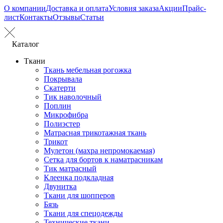
О компании
Доставка и оплата
Условия заказа
Акции
Прайс-
лист
Контакты
Отзывы
Статьи
Каталог
Ткани
Ткань мебельная рогожка
Покрывала
Скатерти
Тик наволочный
Поплин
Микрофибра
Полиэстер
Матрасная трикотажная ткань
Трикот
Мулетон (махра непромокаемая)
Сетка для бортов к наматрасникам
Тик матрасный
Клеенка подкладная
Двунитка
Ткани для шопперов
Бязь
Ткани для спецодежды
Технические ткани