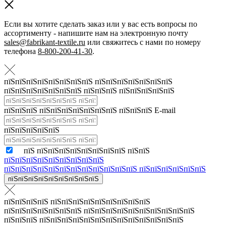
Если вы хотите сделать заказ или у вас есть вопросы по
ассортименту - напишите нам на электронную почту
sales@fabrikant-textile.ru
или свяжитесь с нами по номеру
телефона
8-800-200-41-30
.
пїЅпїЅпїЅпїЅпїЅпїЅпїЅпїЅ пїЅпїЅпїЅпїЅпїЅпїЅпїЅ
пїЅпїЅпїЅпїЅпїЅпїЅпїЅ пїЅпїЅпїЅ пїЅпїЅпїЅпїЅпїЅ
пїЅпїЅпїЅ пїЅпїЅпїЅпїЅпїЅпїЅпїЅ пїЅпїЅпїЅ E-mail
пїЅпїЅпїЅпїЅпїЅ
пїЅ пїЅпїЅпїЅпїЅпїЅпїЅпїЅпїЅ пїЅпїЅ
пїЅпїЅпїЅпїЅпїЅпїЅпїЅпїЅпїЅ
пїЅпїЅпїЅпїЅпїЅпїЅпїЅпїЅпїЅпїЅпїЅпїЅ пїЅпїЅпїЅпїЅпїЅпїЅ
пїЅпїЅпїЅпїЅпїЅпїЅпїЅпїЅпїЅ
пїЅпїЅпїЅпїЅ пїЅпїЅпїЅпїЅпїЅпїЅпїЅпїЅпїЅ
пїЅпїЅпїЅпїЅпїЅпїЅпїЅ пїЅпїЅпїЅпїЅпїЅпїЅпїЅпїЅпїЅпїЅ
пїЅпїЅпїЅ пїЅпїЅпїЅпїЅпїЅпїЅпїЅпїЅпїЅпїЅпїЅпїЅпїЅ