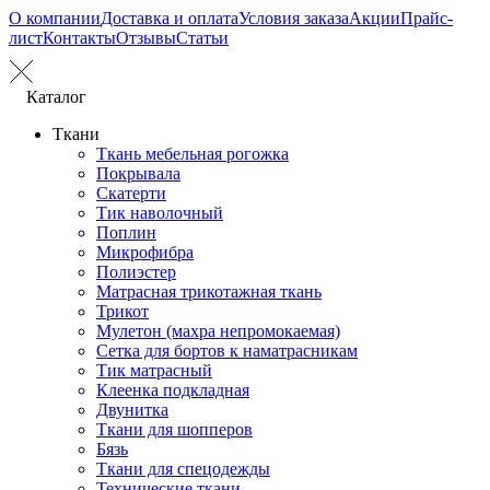
О компании
Доставка и оплата
Условия заказа
Акции
Прайс-
лист
Контакты
Отзывы
Статьи
Каталог
Ткани
Ткань мебельная рогожка
Покрывала
Скатерти
Тик наволочный
Поплин
Микрофибра
Полиэстер
Матрасная трикотажная ткань
Трикот
Мулетон (махра непромокаемая)
Сетка для бортов к наматрасникам
Тик матрасный
Клеенка подкладная
Двунитка
Ткани для шопперов
Бязь
Ткани для спецодежды
Технические ткани