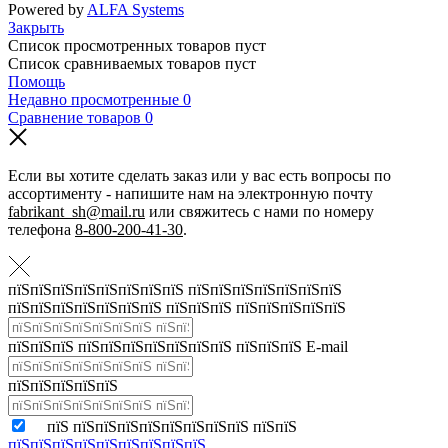
Powered by
ALFA Systems
Закрыть
Список просмотренных товаров пуст
Список сравниваемых товаров пуст
Помощь
Недавно просмотренные
0
Сравнение товаров
0
Если вы хотите сделать заказ или у вас есть вопросы по
ассортименту - напишите нам на электронную почту
fabrikant_sh@mail.ru
или свяжитесь с нами по номеру
телефона
8-800-200-41-30
.
пїЅпїЅпїЅпїЅпїЅпїЅпїЅпїЅ пїЅпїЅпїЅпїЅпїЅпїЅпїЅ
пїЅпїЅпїЅпїЅпїЅпїЅпїЅ пїЅпїЅпїЅ пїЅпїЅпїЅпїЅпїЅ
пїЅпїЅпїЅ пїЅпїЅпїЅпїЅпїЅпїЅпїЅ пїЅпїЅпїЅ E-mail
пїЅпїЅпїЅпїЅпїЅ
пїЅ пїЅпїЅпїЅпїЅпїЅпїЅпїЅпїЅ пїЅпїЅ
пїЅпїЅпїЅпїЅпїЅпїЅпїЅпїЅпїЅ