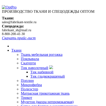
ПРОИЗВОДСТВО ТКАНИ И СПЕЦОДЕЖДЫ ОПТОМ
Ткани:
sales@fabrikant-textile.ru
Спецодежда:
fabrikant_sh@mail.ru
8-800-200-41-30
Скачать прайс-лист
Ткани
Ткань мебельная рогожка
Покрывала
Скатерти
Тик наволочный
Тик набивной
Тик гладкокрашеный
Поплин
Микрофибра
Полиэстер
Матрасная трикотажная ткань
Трикот
Мулетон (махра непромокаемая)