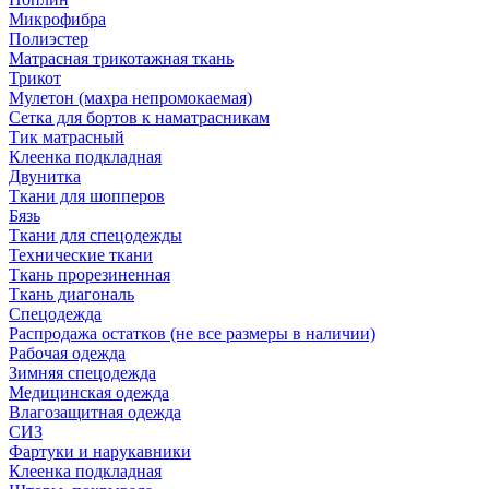
Микрофибра
Полиэстер
Матрасная трикотажная ткань
Трикот
Мулетон (махра непромокаемая)
Сетка для бортов к наматрасникам
Тик матрасный
Клеенка подкладная
Двунитка
Ткани для шопперов
Бязь
Ткани для спецодежды
Технические ткани
Ткань прорезиненная
Ткань диагональ
Спецодежда
Распродажа остатков (не все размеры в наличии)
Рабочая одежда
Зимняя спецодежда
Медицинская одежда
Влагозащитная одежда
СИЗ
Фартуки и нарукавники
Клеенка подкладная