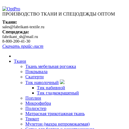
ПРОИЗВОДСТВО ТКАНИ И СПЕЦОДЕЖДЫ ОПТОМ
Ткани:
sales@fabrikant-textile.ru
Спецодежда:
fabrikant_sh@mail.ru
8-800-200-41-30
Скачать прайс-лист
Ткани
Ткань мебельная рогожка
Покрывала
Скатерти
Тик наволочный
Тик набивной
Тик гладкокрашеный
Поплин
Микрофибра
Полиэстер
Матрасная трикотажная ткань
Трикот
Мулетон (махра непромокаемая)