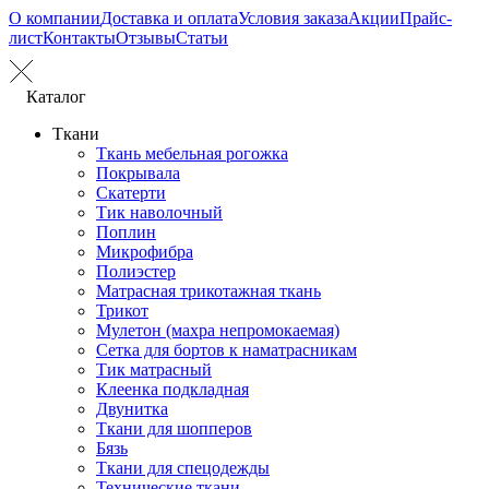
О компании
Доставка и оплата
Условия заказа
Акции
Прайс-
лист
Контакты
Отзывы
Статьи
Каталог
Ткани
Ткань мебельная рогожка
Покрывала
Скатерти
Тик наволочный
Поплин
Микрофибра
Полиэстер
Матрасная трикотажная ткань
Трикот
Мулетон (махра непромокаемая)
Сетка для бортов к наматрасникам
Тик матрасный
Клеенка подкладная
Двунитка
Ткани для шопперов
Бязь
Ткани для спецодежды
Технические ткани