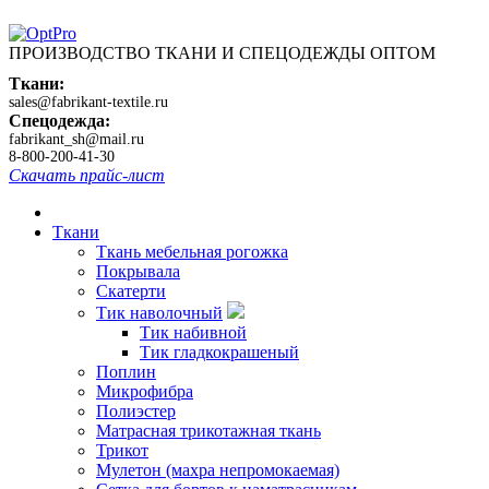
ПРОИЗВОДСТВО ТКАНИ И СПЕЦОДЕЖДЫ ОПТОМ
Ткани:
sales@fabrikant-textile.ru
Спецодежда:
fabrikant_sh@mail.ru
8-800-200-41-30
Скачать прайс-лист
Ткани
Ткань мебельная рогожка
Покрывала
Скатерти
Тик наволочный
Тик набивной
Тик гладкокрашеный
Поплин
Микрофибра
Полиэстер
Матрасная трикотажная ткань
Трикот
Мулетон (махра непромокаемая)