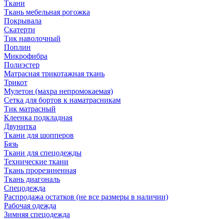
Ткани
Ткань мебельная рогожка
Покрывала
Скатерти
Тик наволочный
Поплин
Микрофибра
Полиэстер
Матрасная трикотажная ткань
Трикот
Мулетон (махра непромокаемая)
Сетка для бортов к наматрасникам
Тик матрасный
Клеенка подкладная
Двунитка
Ткани для шопперов
Бязь
Ткани для спецодежды
Технические ткани
Ткань прорезиненная
Ткань диагональ
Спецодежда
Распродажа остатков (не все размеры в наличии)
Рабочая одежда
Зимняя спецодежда