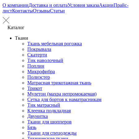
О компании
Доставка и оплата
Условия заказа
Акции
Прайс-
лист
Контакты
Отзывы
Статьи
Каталог
Ткани
Ткань мебельная рогожка
Покрывала
Скатерти
Тик наволочный
Поплин
Микрофибра
Полиэстер
Матрасная трикотажная ткань
Трикот
Мулетон (махра непромокаемая)
Сетка для бортов к наматрасникам
Тик матрасный
Клеенка подкладная
Двунитка
Ткани для шопперов
Бязь
Ткани для спецодежды
Технические ткани