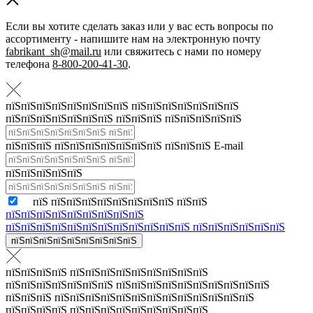
Если вы хотите сделать заказ или у вас есть вопросы по
ассортименту - напишите нам на электронную почту
fabrikant_sh@mail.ru
или свяжитесь с нами по номеру
телефона
8-800-200-41-30
.
пїЅпїЅпїЅпїЅпїЅпїЅпїЅпїЅ пїЅпїЅпїЅпїЅпїЅпїЅпїЅ
пїЅпїЅпїЅпїЅпїЅпїЅпїЅ пїЅпїЅпїЅ пїЅпїЅпїЅпїЅпїЅ
пїЅпїЅпїЅ пїЅпїЅпїЅпїЅпїЅпїЅпїЅ пїЅпїЅпїЅ E-mail
пїЅпїЅпїЅпїЅпїЅ
пїЅ пїЅпїЅпїЅпїЅпїЅпїЅпїЅпїЅ пїЅпїЅ
пїЅпїЅпїЅпїЅпїЅпїЅпїЅпїЅпїЅ
пїЅпїЅпїЅпїЅпїЅпїЅпїЅпїЅпїЅпїЅпїЅпїЅ пїЅпїЅпїЅпїЅпїЅпїЅ
пїЅпїЅпїЅпїЅпїЅпїЅпїЅпїЅпїЅ
пїЅпїЅпїЅпїЅ пїЅпїЅпїЅпїЅпїЅпїЅпїЅпїЅпїЅ
пїЅпїЅпїЅпїЅпїЅпїЅпїЅ пїЅпїЅпїЅпїЅпїЅпїЅпїЅпїЅпїЅпїЅ
пїЅпїЅпїЅ пїЅпїЅпїЅпїЅпїЅпїЅпїЅпїЅпїЅпїЅпїЅпїЅпїЅ
пїЅпїЅпїЅпїЅ пїЅпїЅпїЅпїЅпїЅпїЅпїЅпїЅпїЅ