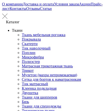
О компании
Доставка и оплата
Условия заказа
Акции
Прайс-
лист
Контакты
Отзывы
Статьи
Каталог
Ткани
Ткань мебельная рогожка
Покрывала
Скатерти
Тик наволочный
Поплин
Микрофибра
Полиэстер
Матрасная трикотажная ткань
Трикот
Мулетон (махра непромокаемая)
Сетка для бортов к наматрасникам
Тик матрасный
Клеенка подкладная
Двунитка
Ткани для шопперов
Бязь
Ткани для спецодежды
Технические ткани