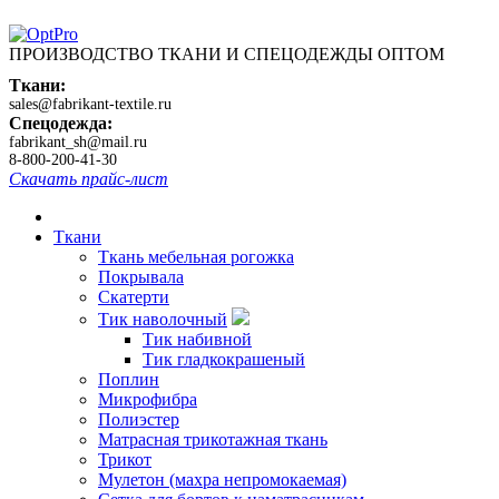
ПРОИЗВОДСТВО ТКАНИ И СПЕЦОДЕЖДЫ ОПТОМ
Ткани:
sales@fabrikant-textile.ru
Спецодежда:
fabrikant_sh@mail.ru
8-800-200-41-30
Скачать прайс-лист
Ткани
Ткань мебельная рогожка
Покрывала
Скатерти
Тик наволочный
Тик набивной
Тик гладкокрашеный
Поплин
Микрофибра
Полиэстер
Матрасная трикотажная ткань
Трикот
Мулетон (махра непромокаемая)