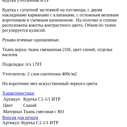
Куртка утепленная ИТР
Куртка с супатной застежкой на пуговицы, с двумя
накладными карманами с клапанами, с отложным меховым
воротником и съемным капюшоном. На полочке и спинке
расположена кокетка контрастного цвета. Объем по талии
регулируется кулисой.
Рукава втачные одношовные.
Ткань верха: ткань смешанная 210г, цвет синий, отделка
василек
Подкладка: п/э 170Т
Утеплитель: 2 слоя синтепона 400г/м2
На воротнике мех искусственный черного цвета
Характеристики
Артикул
Куртка С1-1/1 ИТР
Цвет
Синий
Материал
Ткань смесовая с ВО
Версия для печати
Артикул:
Куртка С1-1/1 ИТР