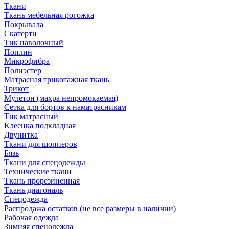
Ткани
Ткань мебельная рогожка
Покрывала
Скатерти
Тик наволочный
Поплин
Микрофибра
Полиэстер
Матрасная трикотажная ткань
Трикот
Мулетон (махра непромокаемая)
Сетка для бортов к наматрасникам
Тик матрасный
Клеенка подкладная
Двунитка
Ткани для шопперов
Бязь
Ткани для спецодежды
Технические ткани
Ткань прорезиненная
Ткань диагональ
Спецодежда
Распродажа остатков (не все размеры в наличии)
Рабочая одежда
Зимняя спецодежда