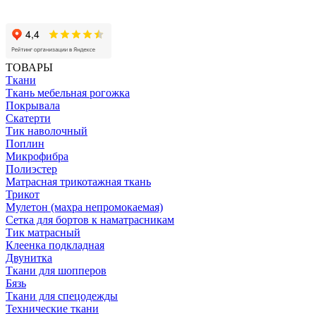
ТОВАРЫ
Ткани
Ткань мебельная рогожка
Покрывала
Скатерти
Тик наволочный
Поплин
Микрофибра
Полиэстер
Матрасная трикотажная ткань
Трикот
Мулетон (махра непромокаемая)
Сетка для бортов к наматрасникам
Тик матрасный
Клеенка подкладная
Двунитка
Ткани для шопперов
Бязь
Ткани для спецодежды
Технические ткани