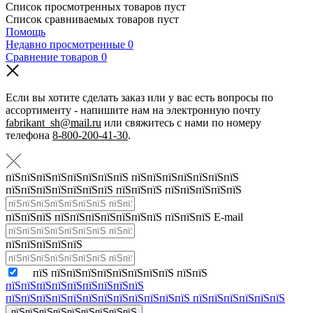
Список просмотренных товаров пуст
Список сравниваемых товаров пуст
Помощь
Недавно просмотренные
0
Сравнение товаров
0
Если вы хотите сделать заказ или у вас есть вопросы по
ассортименту - напишите нам на электронную почту
fabrikant_sh@mail.ru
или свяжитесь с нами по номеру
телефона
8-800-200-41-30
.
пїЅпїЅпїЅпїЅпїЅпїЅпїЅпїЅ пїЅпїЅпїЅпїЅпїЅпїЅпїЅ
пїЅпїЅпїЅпїЅпїЅпїЅпїЅ пїЅпїЅпїЅ пїЅпїЅпїЅпїЅпїЅ
пїЅпїЅпїЅ пїЅпїЅпїЅпїЅпїЅпїЅпїЅ пїЅпїЅпїЅ E-mail
пїЅпїЅпїЅпїЅпїЅ
пїЅ пїЅпїЅпїЅпїЅпїЅпїЅпїЅпїЅ пїЅпїЅ
пїЅпїЅпїЅпїЅпїЅпїЅпїЅпїЅпїЅ
пїЅпїЅпїЅпїЅпїЅпїЅпїЅпїЅпїЅпїЅпїЅпїЅ пїЅпїЅпїЅпїЅпїЅпїЅ
пїЅпїЅпїЅпїЅпїЅпїЅпїЅпїЅпїЅ