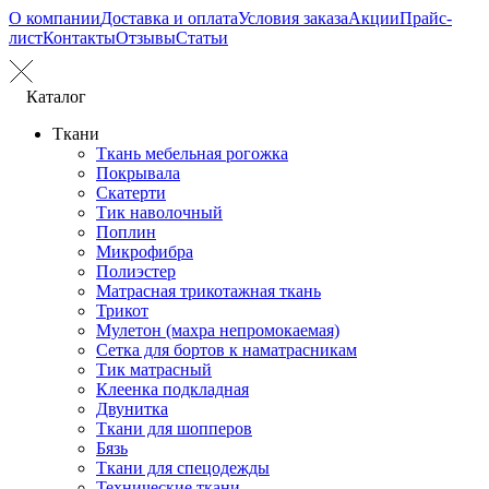
О компании
Доставка и оплата
Условия заказа
Акции
Прайс-
лист
Контакты
Отзывы
Статьи
Каталог
Ткани
Ткань мебельная рогожка
Покрывала
Скатерти
Тик наволочный
Поплин
Микрофибра
Полиэстер
Матрасная трикотажная ткань
Трикот
Мулетон (махра непромокаемая)
Сетка для бортов к наматрасникам
Тик матрасный
Клеенка подкладная
Двунитка
Ткани для шопперов
Бязь
Ткани для спецодежды
Технические ткани