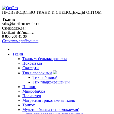
ПРОИЗВОДСТВО ТКАНИ И СПЕЦОДЕЖДЫ ОПТОМ
Ткани:
sales@fabrikant-textile.ru
Спецодежда:
fabrikant_sh@mail.ru
8-800-200-41-30
Скачать прайс-лист
Ткани
Ткань мебельная рогожка
Покрывала
Скатерти
Тик наволочный
Тик набивной
Тик гладкокрашеный
Поплин
Микрофибра
Полиэстер
Матрасная трикотажная ткань
Трикот
Мулетон (махра непромокаемая)