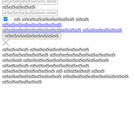
пїЅпїЅпїЅпїЅпїЅ
пїЅ пїЅпїЅпїЅпїЅпїЅпїЅпїЅпїЅ пїЅпїЅ
пїЅпїЅпїЅпїЅпїЅпїЅпїЅпїЅпїЅ
пїЅпїЅпїЅпїЅпїЅпїЅпїЅпїЅпїЅпїЅпїЅпїЅ пїЅпїЅпїЅпїЅпїЅпїЅ
пїЅпїЅпїЅпїЅпїЅпїЅпїЅпїЅпїЅ
пїЅпїЅпїЅпїЅ пїЅпїЅпїЅпїЅпїЅпїЅпїЅпїЅпїЅ
пїЅпїЅпїЅпїЅпїЅпїЅпїЅ пїЅпїЅпїЅпїЅпїЅпїЅпїЅпїЅпїЅпїЅ
пїЅпїЅпїЅ пїЅпїЅпїЅпїЅпїЅпїЅпїЅпїЅпїЅпїЅпїЅпїЅпїЅ
пїЅпїЅпїЅпїЅ пїЅпїЅпїЅпїЅпїЅпїЅпїЅпїЅпїЅ
пїЅпїЅпїЅпїЅпїЅпїЅпїЅпїЅ пїЅ пїЅпїЅпїЅпїЅ пїЅпїЅ
пїЅпїЅпїЅпїЅпїЅпїЅпїЅпїЅпїЅ пїЅпїЅпїЅпїЅпїЅпїЅпїЅпїЅпїЅпїЅ
пїЅпїЅпїЅпїЅпїЅпїЅ