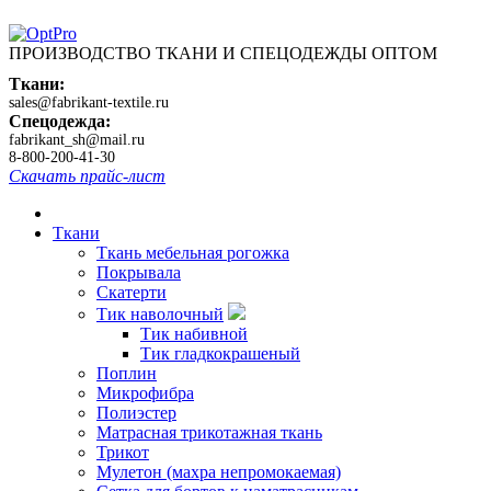
ПРОИЗВОДСТВО ТКАНИ И СПЕЦОДЕЖДЫ ОПТОМ
Ткани:
sales@fabrikant-textile.ru
Спецодежда:
fabrikant_sh@mail.ru
8-800-200-41-30
Скачать прайс-лист
Ткани
Ткань мебельная рогожка
Покрывала
Скатерти
Тик наволочный
Тик набивной
Тик гладкокрашеный
Поплин
Микрофибра
Полиэстер
Матрасная трикотажная ткань
Трикот
Мулетон (махра непромокаемая)