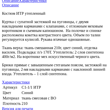
Описание
Характеристики
Описание
Костюм ИТР утепленный
Куртка с супатной застежкой на пуговицы, с двумя
накладными карманами с клапанами, с отложным меховым
воротником и съемным капюшоном. На полочке и спинке
расположена кокетка контрастного цвета. Объем по талии
регулируется кулисой. Рукава втачные одношовные.
Ткань верха: ткань смешанная 210г, цвет синий, отделка
василек. Подкладка: п/э 170Т. Утеплитель: 2 слоя синтепона
400г/м2. На воротнике мех искусственный черного цвета.
Брюки прямые с завышенным стеганым поясом, застежкой на
пуговицы, 2-мя накладными карманами с наклонной линией
входа. Утеплитель – 1 слой синтепона.
Характеристики
Артикул
С1-1/1 ИТР
Цвет
Синий
Материал
ткань смесовая с ВО
Плотность
210
Версия для печати