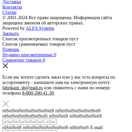
Доставка
Контакты
Статьи
© 2001-2024 Все права защищены. Информация сайта
защищена законом об авторских правах.
Powered by
ALFA Systems
Закрыть
Список просмотренных товаров пуст
Список сравниваемых товаров пуст
Помощь
Недавно просмотренные
0
Сравнение товаров
0
Если вы хотите сделать заказ или у вас есть вопросы по
ассортименту - напишите нам на электронную почту
fabrikant_sh@mail.ru
или свяжитесь с нами по номеру
телефона
8-800-200-41-30
.
пїЅпїЅпїЅпїЅпїЅпїЅпїЅпїЅ пїЅпїЅпїЅпїЅпїЅпїЅпїЅ
пїЅпїЅпїЅпїЅпїЅпїЅпїЅ пїЅпїЅпїЅ пїЅпїЅпїЅпїЅпїЅ
пїЅпїЅпїЅ пїЅпїЅпїЅпїЅпїЅпїЅпїЅ пїЅпїЅпїЅ E-mail