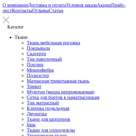
О компании
Доставка и оплата
Условия заказа
Акции
Прайс-
лист
Контакты
Отзывы
Статьи
Каталог
Ткани
Ткань мебельная рогожка
Покрывала
Скатерти
Тик наволочный
Поплин
Микрофибра
Полиэстер
Матрасная трикотажная ткань
Трикот
Мулетон (махра непромокаемая)
Сетка для бортов к наматрасникам
Тик матрасный
Клеенка подкладная
Двунитка
Ткани для шопперов
Бязь
Ткани для спецодежды
Технические ткани