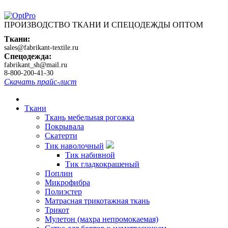
ПРОИЗВОДСТВО ТКАНИ И СПЕЦОДЕЖДЫ ОПТОМ
Ткани:
sales@fabrikant-textile.ru
Спецодежда:
fabrikant_sh@mail.ru
8-800-200-41-30
Скачать прайс-лист
Ткани
Ткань мебельная рогожка
Покрывала
Скатерти
Тик наволочный
Тик набивной
Тик гладкокрашеный
Поплин
Микрофибра
Полиэстер
Матрасная трикотажная ткань
Трикот
Мулетон (махра непромокаемая)