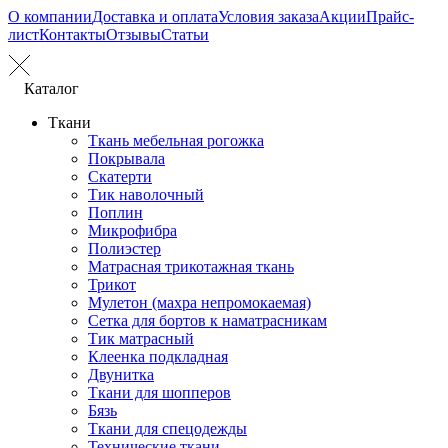
О компании
Доставка и оплата
Условия заказа
Акции
Прайс-
лист
Контакты
Отзывы
Статьи
Каталог
Ткани
Ткань мебельная рогожка
Покрывала
Скатерти
Тик наволочный
Поплин
Микрофибра
Полиэстер
Матрасная трикотажная ткань
Трикот
Мулетон (махра непромокаемая)
Сетка для бортов к наматрасникам
Тик матрасный
Клеенка подкладная
Двунитка
Ткани для шопперов
Бязь
Ткани для спецодежды
Технические ткани