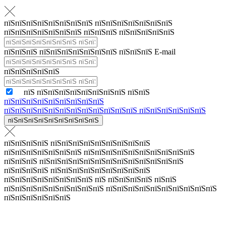
пїЅпїЅпїЅпїЅпїЅпїЅпїЅпїЅ пїЅпїЅпїЅпїЅпїЅпїЅпїЅ
пїЅпїЅпїЅпїЅпїЅпїЅпїЅ пїЅпїЅпїЅ пїЅпїЅпїЅпїЅпїЅ
пїЅпїЅпїЅ пїЅпїЅпїЅпїЅпїЅпїЅпїЅ пїЅпїЅпїЅ E-mail
пїЅпїЅпїЅпїЅпїЅ
пїЅ пїЅпїЅпїЅпїЅпїЅпїЅпїЅпїЅ пїЅпїЅ
пїЅпїЅпїЅпїЅпїЅпїЅпїЅпїЅпїЅ
пїЅпїЅпїЅпїЅпїЅпїЅпїЅпїЅпїЅпїЅпїЅпїЅ пїЅпїЅпїЅпїЅпїЅпїЅ
пїЅпїЅпїЅпїЅпїЅпїЅпїЅпїЅпїЅ
пїЅпїЅпїЅпїЅ пїЅпїЅпїЅпїЅпїЅпїЅпїЅпїЅпїЅ
пїЅпїЅпїЅпїЅпїЅпїЅпїЅ пїЅпїЅпїЅпїЅпїЅпїЅпїЅпїЅпїЅпїЅ
пїЅпїЅпїЅ пїЅпїЅпїЅпїЅпїЅпїЅпїЅпїЅпїЅпїЅпїЅпїЅпїЅ
пїЅпїЅпїЅпїЅ пїЅпїЅпїЅпїЅпїЅпїЅпїЅпїЅпїЅ
пїЅпїЅпїЅпїЅпїЅпїЅпїЅпїЅ пїЅ пїЅпїЅпїЅпїЅ пїЅпїЅ
пїЅпїЅпїЅпїЅпїЅпїЅпїЅпїЅпїЅ пїЅпїЅпїЅпїЅпїЅпїЅпїЅпїЅпїЅпїЅ
пїЅпїЅпїЅпїЅпїЅпїЅ