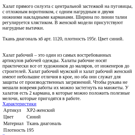
Халат прямого силуэта с центральной застежкой на пуговицы,
с отложным воротником, с одним нагрудным и двумя
нижними накладными карманами. Ширина по линии талии
регулируется хлястиком. В женской модели присутствуют
нагрудные вытачки.
Ткань диагональ хб арт. 1120, плотность 195г. Цвет синий.
Халат рабочий – это один из самых востребованных
артикулов рабочей одежды. Халаты рабочие носят
практически все от художников до маляров, от инженеров до
строителей. Халат рабочий мужской и халат рабочий женский
имеют небольшие отличия в крое, но оба они служат для
защиты от производственных загрязнений. Чтобы рукава не
мешали вовремя работы их можно застегнуть на манжеты. У
халатов есть 2 кармана, в которые можно положить полезные
мелочи, которые пригодятся в работе.
Характеристики
Артикул
ХР2-женский
Цвет
Синий
Материал
Ткань диагональ
Плотность
195