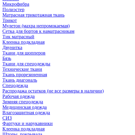
Микрофибра
Полиэстер
Матрасная трикотажная ткань
Трикот
Мулетон (махра непромокаемая)
Сетка для бортов к наматрасникам
Тик матрасный
Клеенка подкладная
Двунитка
Ткани для шопперов
Бязь
Ткани для спецодежды
Технические ткани
Ткань прорезиненная
Ткань диагональ
Спецодежда
Распродажа остатков (не все размеры в наличии)
Рабочая одежда
Зимняя спецодежда
Медицинская одежда
Влагозащитная одежда
СИЗ
Фартуки и нарукавники
Клеенка подкладная
Шторы, покрывала