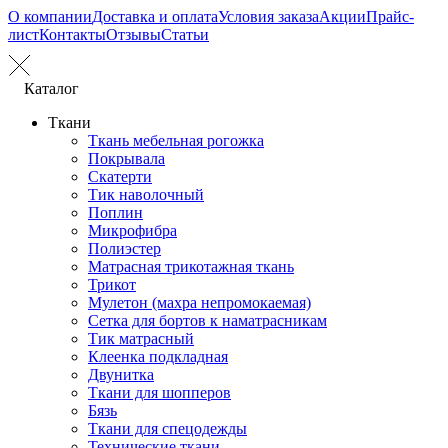
О компании
Доставка и оплата
Условия заказа
Акции
Прайс-
лист
Контакты
Отзывы
Статьи
Каталог
Ткани
Ткань мебельная рогожка
Покрывала
Скатерти
Тик наволочный
Поплин
Микрофибра
Полиэстер
Матрасная трикотажная ткань
Трикот
Мулетон (махра непромокаемая)
Сетка для бортов к наматрасникам
Тик матрасный
Клеенка подкладная
Двунитка
Ткани для шопперов
Бязь
Ткани для спецодежды
Технические ткани