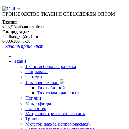
ПРОИЗВОДСТВО ТКАНИ И СПЕЦОДЕЖДЫ ОПТОМ
Ткани:
sales@fabrikant-textile.ru
Спецодежда:
fabrikant_sh@mail.ru
8-800-200-41-30
Скачать прайс-лист
Ткани
Ткань мебельная рогожка
Покрывала
Скатерти
Тик наволочный
Тик набивной
Тик гладкокрашеный
Поплин
Микрофибра
Полиэстер
Матрасная трикотажная ткань
Трикот
Мулетон (махра непромокаемая)