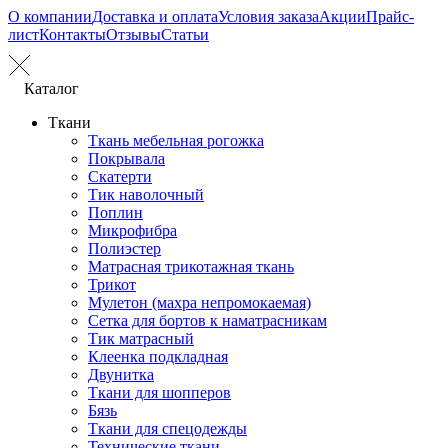
О компании
Доставка и оплата
Условия заказа
Акции
Прайс-
лист
Контакты
Отзывы
Статьи
Каталог
Ткани
Ткань мебельная рогожка
Покрывала
Скатерти
Тик наволочный
Поплин
Микрофибра
Полиэстер
Матрасная трикотажная ткань
Трикот
Мулетон (махра непромокаемая)
Сетка для бортов к наматрасникам
Тик матрасный
Клеенка подкладная
Двунитка
Ткани для шопперов
Бязь
Ткани для спецодежды
Технические ткани