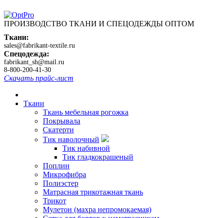
ПРОИЗВОДСТВО ТКАНИ И СПЕЦОДЕЖДЫ ОПТОМ
Ткани:
sales@fabrikant-textile.ru
Спецодежда:
fabrikant_sh@mail.ru
8-800-200-41-30
Скачать прайс-лист
Ткани
Ткань мебельная рогожка
Покрывала
Скатерти
Тик наволочный
Тик набивной
Тик гладкокрашеный
Поплин
Микрофибра
Полиэстер
Матрасная трикотажная ткань
Трикот
Мулетон (махра непромокаемая)