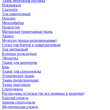
Ткань мебельная рогожка
Покрывала
Скатерти
Тик наволочный
Поплин
Микрофибра
Полиэстер
Матрасная трикотажная ткань
Трикот
Мулетон (махра непромокаемая)
Сетка для бортов к наматрасникам
Тик матрасный
Клеенка подкладная
Двунитка
Ткани для шопперов
Бязь
Ткани для спецодежды
Технические ткани
Ткань прорезиненная
Ткань диагональ
Спецодежда
Распродажа остатков (не все размеры в наличии)
Рабочая одежда
Зимняя спецодежда
Медицинская одежда