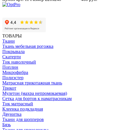
ТОВАРЫ
Ткани
Ткань мебельная рогожка
Покрывала
Скатерти
Тик наволочный
Поплин
Микрофибра
Полиэстер
Матрасная трикотажная ткань
Трикот
Мулетон (махра непромокаемая)
Сетка для бортов к наматрасникам
Тик матрасный
Клеенка подкладная
Двунитка
Ткани для шопперов
Бязь
Ткани для спецодежды