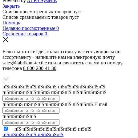
Powered by
ALFA Systems
Закрыть
Список просмотренных товаров пуст
Список сравниваемых товаров пуст
Помощь
Недавно просмотренные
0
Сравнение товаров
0
Если вы хотите сделать заказ или у вас есть вопросы по
ассортименту - напишите нам на электронную почту
sales@fabrikant-textile.ru
или свяжитесь с нами по номеру
телефона
8-800-200-41-30
.
пїЅпїЅпїЅпїЅпїЅпїЅпїЅпїЅ пїЅпїЅпїЅпїЅпїЅпїЅпїЅ
пїЅпїЅпїЅпїЅпїЅпїЅпїЅ пїЅпїЅпїЅ пїЅпїЅпїЅпїЅпїЅ
пїЅпїЅпїЅ пїЅпїЅпїЅпїЅпїЅпїЅпїЅ пїЅпїЅпїЅ E-mail
пїЅпїЅпїЅпїЅпїЅ
пїЅ пїЅпїЅпїЅпїЅпїЅпїЅпїЅпїЅ пїЅпїЅ
пїЅпїЅпїЅпїЅпїЅпїЅпїЅпїЅпїЅ