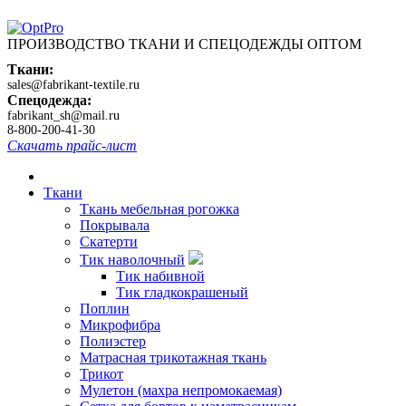
ПРОИЗВОДСТВО ТКАНИ И СПЕЦОДЕЖДЫ ОПТОМ
Ткани:
sales@fabrikant-textile.ru
Спецодежда:
fabrikant_sh@mail.ru
8-800-200-41-30
Скачать прайс-лист
Ткани
Ткань мебельная рогожка
Покрывала
Скатерти
Тик наволочный
Тик набивной
Тик гладкокрашеный
Поплин
Микрофибра
Полиэстер
Матрасная трикотажная ткань
Трикот
Мулетон (махра непромокаемая)