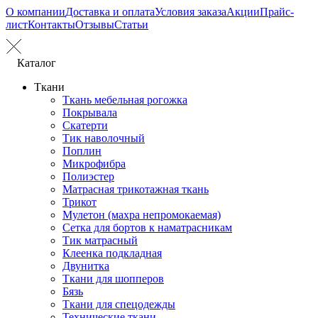
О компании
Доставка и оплата
Условия заказа
Акции
Прайс-
лист
Контакты
Отзывы
Статьи
Каталог
Ткани
Ткань мебельная рогожка
Покрывала
Скатерти
Тик наволочный
Поплин
Микрофибра
Полиэстер
Матрасная трикотажная ткань
Трикот
Мулетон (махра непромокаемая)
Сетка для бортов к наматрасникам
Тик матрасный
Клеенка подкладная
Двунитка
Ткани для шопперов
Бязь
Ткани для спецодежды
Технические ткани