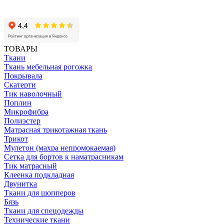
ТОВАРЫ
Ткани
Ткань мебельная рогожка
Покрывала
Скатерти
Тик наволочный
Поплин
Микрофибра
Полиэстер
Матрасная трикотажная ткань
Трикот
Мулетон (махра непромокаемая)
Сетка для бортов к наматрасникам
Тик матрасный
Клеенка подкладная
Двунитка
Ткани для шопперов
Бязь
Ткани для спецодежды
Технические ткани