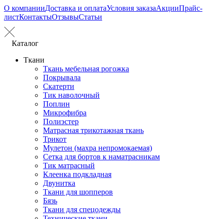
О компании
Доставка и оплата
Условия заказа
Акции
Прайс-
лист
Контакты
Отзывы
Статьи
Каталог
Ткани
Ткань мебельная рогожка
Покрывала
Скатерти
Тик наволочный
Поплин
Микрофибра
Полиэстер
Матрасная трикотажная ткань
Трикот
Мулетон (махра непромокаемая)
Сетка для бортов к наматрасникам
Тик матрасный
Клеенка подкладная
Двунитка
Ткани для шопперов
Бязь
Ткани для спецодежды
Технические ткани