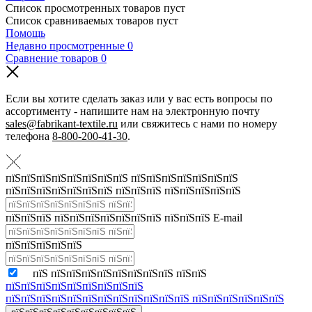
Список просмотренных товаров пуст
Список сравниваемых товаров пуст
Помощь
Недавно просмотренные
0
Сравнение товаров
0
Если вы хотите сделать заказ или у вас есть вопросы по
ассортименту - напишите нам на электронную почту
sales@fabrikant-textile.ru
или свяжитесь с нами по номеру
телефона
8-800-200-41-30
.
пїЅпїЅпїЅпїЅпїЅпїЅпїЅпїЅ пїЅпїЅпїЅпїЅпїЅпїЅпїЅ
пїЅпїЅпїЅпїЅпїЅпїЅпїЅ пїЅпїЅпїЅ пїЅпїЅпїЅпїЅпїЅ
пїЅпїЅпїЅ пїЅпїЅпїЅпїЅпїЅпїЅпїЅ пїЅпїЅпїЅ E-mail
пїЅпїЅпїЅпїЅпїЅ
пїЅ пїЅпїЅпїЅпїЅпїЅпїЅпїЅпїЅ пїЅпїЅ
пїЅпїЅпїЅпїЅпїЅпїЅпїЅпїЅпїЅ
пїЅпїЅпїЅпїЅпїЅпїЅпїЅпїЅпїЅпїЅпїЅпїЅ пїЅпїЅпїЅпїЅпїЅпїЅ