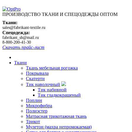
ПРОИЗВОДСТВО ТКАНИ И СПЕЦОДЕЖДЫ ОПТОМ
Ткани:
sales@fabrikant-textile.ru
Спецодежда:
fabrikant_sh@mail.ru
8-800-200-41-30
Скачать прайс-лист
Ткани
Ткань мебельная рогожка
Покрывала
Скатерти
Тик наволочный
Тик набивной
Тик гладкокрашеный
Поплин
Микрофибра
Полиэстер
Матрасная трикотажная ткань
Трикот
Мулетон (махра непромокаемая)