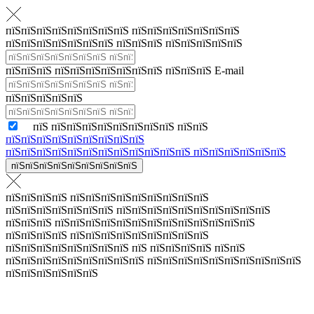
пїЅпїЅпїЅпїЅпїЅпїЅпїЅпїЅ пїЅпїЅпїЅпїЅпїЅпїЅпїЅ
пїЅпїЅпїЅпїЅпїЅпїЅпїЅ пїЅпїЅпїЅ пїЅпїЅпїЅпїЅпїЅ
пїЅпїЅпїЅ пїЅпїЅпїЅпїЅпїЅпїЅпїЅ пїЅпїЅпїЅ E-mail
пїЅпїЅпїЅпїЅпїЅ
пїЅ пїЅпїЅпїЅпїЅпїЅпїЅпїЅпїЅ пїЅпїЅ
пїЅпїЅпїЅпїЅпїЅпїЅпїЅпїЅпїЅ
пїЅпїЅпїЅпїЅпїЅпїЅпїЅпїЅпїЅпїЅпїЅпїЅ пїЅпїЅпїЅпїЅпїЅпїЅ
пїЅпїЅпїЅпїЅпїЅпїЅпїЅпїЅпїЅ
пїЅпїЅпїЅпїЅ пїЅпїЅпїЅпїЅпїЅпїЅпїЅпїЅпїЅ
пїЅпїЅпїЅпїЅпїЅпїЅпїЅ пїЅпїЅпїЅпїЅпїЅпїЅпїЅпїЅпїЅпїЅ
пїЅпїЅпїЅ пїЅпїЅпїЅпїЅпїЅпїЅпїЅпїЅпїЅпїЅпїЅпїЅпїЅ
пїЅпїЅпїЅпїЅ пїЅпїЅпїЅпїЅпїЅпїЅпїЅпїЅпїЅ
пїЅпїЅпїЅпїЅпїЅпїЅпїЅпїЅ пїЅ пїЅпїЅпїЅпїЅ пїЅпїЅ
пїЅпїЅпїЅпїЅпїЅпїЅпїЅпїЅпїЅ пїЅпїЅпїЅпїЅпїЅпїЅпїЅпїЅпїЅпїЅ
пїЅпїЅпїЅпїЅпїЅпїЅ