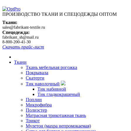
ПРОИЗВОДСТВО ТКАНИ И СПЕЦОДЕЖДЫ ОПТОМ
Ткани:
sales@fabrikant-textile.ru
Спецодежда:
fabrikant_sh@mail.ru
8-800-200-41-30
Скачать прайс-лист
Ткани
Ткань мебельная рогожка
Покрывала
Скатерти
Тик наволочный
Тик набивной
Тик гладкокрашеный
Поплин
Микрофибра
Полиэстер
Матрасная трикотажная ткань
Трикот
Мулетон (махра непромокаемая)