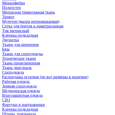
Микрофибра
Полиэстер
Матрасная трикотажная ткань
Трикот
Мулетон (махра непромокаемая)
Сетка для бортов к наматрасникам
Тик матрасный
Клеенка подкладная
Двунитка
Ткани для шопперов
Бязь
Ткани для спецодежды
Технические ткани
Ткань прорезиненная
Ткань диагональ
Спецодежда
Распродажа остатков (не все размеры в наличии)
Рабочая одежда
Зимняя спецодежда
Медицинская одежда
Влагозащитная одежда
СИЗ
Фартуки и нарукавники
Клеенка подкладная
Шторы, покрывала