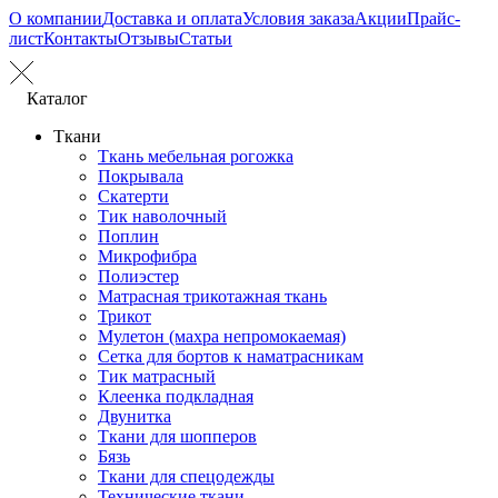
О компании
Доставка и оплата
Условия заказа
Акции
Прайс-
лист
Контакты
Отзывы
Статьи
Каталог
Ткани
Ткань мебельная рогожка
Покрывала
Скатерти
Тик наволочный
Поплин
Микрофибра
Полиэстер
Матрасная трикотажная ткань
Трикот
Мулетон (махра непромокаемая)
Сетка для бортов к наматрасникам
Тик матрасный
Клеенка подкладная
Двунитка
Ткани для шопперов
Бязь
Ткани для спецодежды
Технические ткани