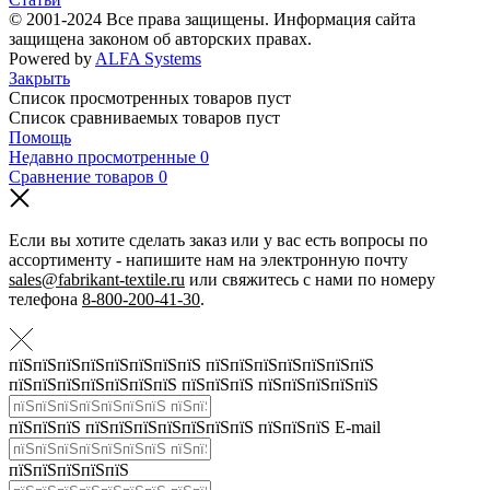
© 2001-2024 Все права защищены. Информация сайта
защищена законом об авторских правах.
Powered by
ALFA Systems
Закрыть
Список просмотренных товаров пуст
Список сравниваемых товаров пуст
Помощь
Недавно просмотренные
0
Сравнение товаров
0
Если вы хотите сделать заказ или у вас есть вопросы по
ассортименту - напишите нам на электронную почту
sales@fabrikant-textile.ru
или свяжитесь с нами по номеру
телефона
8-800-200-41-30
.
пїЅпїЅпїЅпїЅпїЅпїЅпїЅпїЅ пїЅпїЅпїЅпїЅпїЅпїЅпїЅ
пїЅпїЅпїЅпїЅпїЅпїЅпїЅ пїЅпїЅпїЅ пїЅпїЅпїЅпїЅпїЅ
пїЅпїЅпїЅ пїЅпїЅпїЅпїЅпїЅпїЅпїЅ пїЅпїЅпїЅ E-mail
пїЅпїЅпїЅпїЅпїЅ