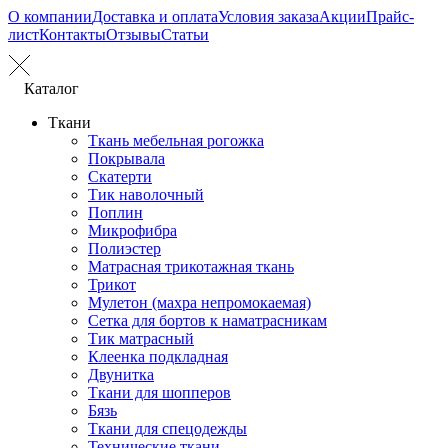
О компании
Доставка и оплата
Условия заказа
Акции
Прайс-
лист
Контакты
Отзывы
Статьи
Каталог
Ткани
Ткань мебельная рогожка
Покрывала
Скатерти
Тик наволочный
Поплин
Микрофибра
Полиэстер
Матрасная трикотажная ткань
Трикот
Мулетон (махра непромокаемая)
Сетка для бортов к наматрасникам
Тик матрасный
Клеенка подкладная
Двунитка
Ткани для шопперов
Бязь
Ткани для спецодежды
Технические ткани