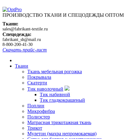
ПРОИЗВОДСТВО ТКАНИ И СПЕЦОДЕЖДЫ ОПТОМ
Ткани:
sales@fabrikant-textile.ru
Спецодежда:
fabrikant_sh@mail.ru
8-800-200-41-30
Скачать прайс-лист
Ткани
Ткань мебельная рогожка
Покрывала
Скатерти
Тик наволочный
Тик набивной
Тик гладкокрашеный
Поплин
Микрофибра
Полиэстер
Матрасная трикотажная ткань
Трикот
Мулетон (махра непромокаемая)