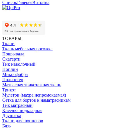
Список
Галерея
Витрина
ТОВАРЫ
Ткани
Ткань мебельная рогожка
Покрывала
Скатерти
Тик наволочный
Поплин
Микрофибра
Полиэстер
Матрасная трикотажная ткань
Трикот
Мулетон (махра непромокаемая)
Сетка для бортов к наматрасникам
Тик матрасный
Клеенка подкладная
Двунитка
Ткани для шопперов
Бязь