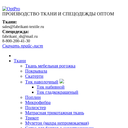
ПРОИЗВОДСТВО ТКАНИ И СПЕЦОДЕЖДЫ ОПТОМ
Ткани:
sales@fabrikant-textile.ru
Спецодежда:
fabrikant_sh@mail.ru
8-800-200-41-30
Скачать прайс-лист
Ткани
Ткань мебельная рогожка
Покрывала
Скатерти
Тик наволочный
Тик набивной
Тик гладкокрашеный
Поплин
Микрофибра
Полиэстер
Матрасная трикотажная ткань
Трикот
Мулетон (махра непромокаемая)