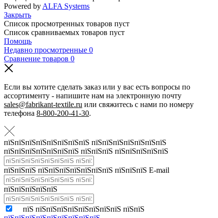
Powered by
ALFA Systems
Закрыть
Список просмотренных товаров пуст
Список сравниваемых товаров пуст
Помощь
Недавно просмотренные
0
Сравнение товаров
0
Если вы хотите сделать заказ или у вас есть вопросы по
ассортименту - напишите нам на электронную почту
sales@fabrikant-textile.ru
или свяжитесь с нами по номеру
телефона
8-800-200-41-30
.
пїЅпїЅпїЅпїЅпїЅпїЅпїЅпїЅ пїЅпїЅпїЅпїЅпїЅпїЅпїЅ
пїЅпїЅпїЅпїЅпїЅпїЅпїЅ пїЅпїЅпїЅ пїЅпїЅпїЅпїЅпїЅ
пїЅпїЅпїЅ пїЅпїЅпїЅпїЅпїЅпїЅпїЅ пїЅпїЅпїЅ E-mail
пїЅпїЅпїЅпїЅпїЅ
пїЅ пїЅпїЅпїЅпїЅпїЅпїЅпїЅпїЅ пїЅпїЅ
пїЅпїЅпїЅпїЅпїЅпїЅпїЅпїЅпїЅ