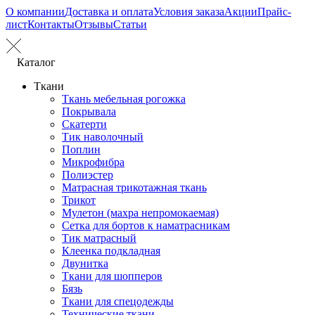
О компании
Доставка и оплата
Условия заказа
Акции
Прайс-
лист
Контакты
Отзывы
Статьи
Каталог
Ткани
Ткань мебельная рогожка
Покрывала
Скатерти
Тик наволочный
Поплин
Микрофибра
Полиэстер
Матрасная трикотажная ткань
Трикот
Мулетон (махра непромокаемая)
Сетка для бортов к наматрасникам
Тик матрасный
Клеенка подкладная
Двунитка
Ткани для шопперов
Бязь
Ткани для спецодежды
Технические ткани