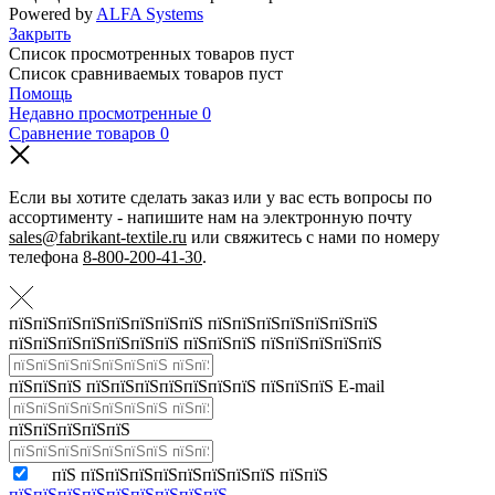
Powered by
ALFA Systems
Закрыть
Список просмотренных товаров пуст
Список сравниваемых товаров пуст
Помощь
Недавно просмотренные
0
Сравнение товаров
0
Если вы хотите сделать заказ или у вас есть вопросы по
ассортименту - напишите нам на электронную почту
sales@fabrikant-textile.ru
или свяжитесь с нами по номеру
телефона
8-800-200-41-30
.
пїЅпїЅпїЅпїЅпїЅпїЅпїЅпїЅ пїЅпїЅпїЅпїЅпїЅпїЅпїЅ
пїЅпїЅпїЅпїЅпїЅпїЅпїЅ пїЅпїЅпїЅ пїЅпїЅпїЅпїЅпїЅ
пїЅпїЅпїЅ пїЅпїЅпїЅпїЅпїЅпїЅпїЅ пїЅпїЅпїЅ E-mail
пїЅпїЅпїЅпїЅпїЅ
пїЅ пїЅпїЅпїЅпїЅпїЅпїЅпїЅпїЅ пїЅпїЅ
пїЅпїЅпїЅпїЅпїЅпїЅпїЅпїЅпїЅ