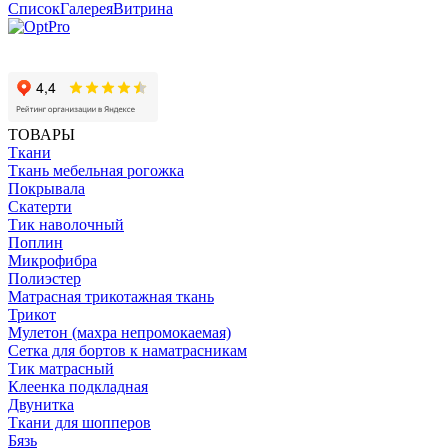
Список
Галерея
Витрина
ТОВАРЫ
Ткани
Ткань мебельная рогожка
Покрывала
Скатерти
Тик наволочный
Поплин
Микрофибра
Полиэстер
Матрасная трикотажная ткань
Трикот
Мулетон (махра непромокаемая)
Сетка для бортов к наматрасникам
Тик матрасный
Клеенка подкладная
Двунитка
Ткани для шопперов
Бязь