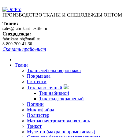
ПРОИЗВОДСТВО ТКАНИ И СПЕЦОДЕЖДЫ ОПТОМ
Ткани:
sales@fabrikant-textile.ru
Спецодежда:
fabrikant_sh@mail.ru
8-800-200-41-30
Скачать прайс-лист
Ткани
Ткань мебельная рогожка
Покрывала
Скатерти
Тик наволочный
Тик набивной
Тик гладкокрашеный
Поплин
Микрофибра
Полиэстер
Матрасная трикотажная ткань
Трикот
Мулетон (махра непромокаемая)