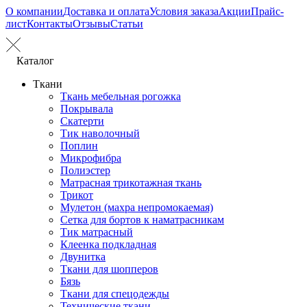
О компании
Доставка и оплата
Условия заказа
Акции
Прайс-
лист
Контакты
Отзывы
Статьи
Каталог
Ткани
Ткань мебельная рогожка
Покрывала
Скатерти
Тик наволочный
Поплин
Микрофибра
Полиэстер
Матрасная трикотажная ткань
Трикот
Мулетон (махра непромокаемая)
Сетка для бортов к наматрасникам
Тик матрасный
Клеенка подкладная
Двунитка
Ткани для шопперов
Бязь
Ткани для спецодежды
Технические ткани