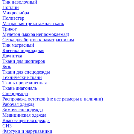
Тик наволочный
Поплин
Микрофибра
Полиэстер
Матрасная трикотажная ткань
Трикот
Мулетон (махра непромокаемая)
Сетка для бортов к наматрасникам
Тик матрасный
Клеенка подкладная
Двунитка
Ткани для шопперов
Бязь
Ткани для спецодежды
Технические ткани
Ткань прорезиненная
Ткань диагональ
Спецодежда
Распродажа остатков (не все размеры в наличии)
Рабочая одежда
Зимняя спецодежда
Медицинская одежда
Влагозащитная одежда
СИЗ
Фартуки и нарукавники