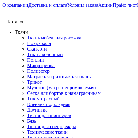
О компании
Доставка и оплата
Условия заказа
Акции
Прайс-лист
Каталог
Ткани
Ткань мебельная рогожка
Покрывала
Скатерти
Тик наволочный
Поплин
Микрофибра
Полиэстер
Матрасная трикотажная ткань
Трикот
Мулетон (махра непромокаемая)
Сетка для бортов к наматрасникам
Тик матрасный
Клеенка подкладная
Двунитка
Ткани для шопперов
Бязь
Ткани для спецодежды
Технические ткани
Ткань прорезиненная