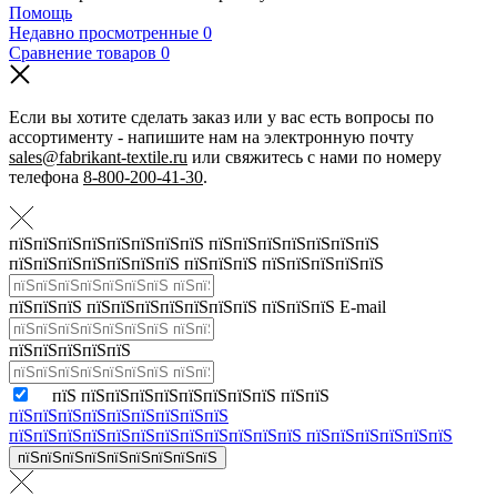
Помощь
Недавно просмотренные
0
Сравнение товаров
0
Если вы хотите сделать заказ или у вас есть вопросы по
ассортименту - напишите нам на электронную почту
sales@fabrikant-textile.ru
или свяжитесь с нами по номеру
телефона
8-800-200-41-30
.
пїЅпїЅпїЅпїЅпїЅпїЅпїЅпїЅ пїЅпїЅпїЅпїЅпїЅпїЅпїЅ
пїЅпїЅпїЅпїЅпїЅпїЅпїЅ пїЅпїЅпїЅ пїЅпїЅпїЅпїЅпїЅ
пїЅпїЅпїЅ пїЅпїЅпїЅпїЅпїЅпїЅпїЅ пїЅпїЅпїЅ E-mail
пїЅпїЅпїЅпїЅпїЅ
пїЅ пїЅпїЅпїЅпїЅпїЅпїЅпїЅпїЅ пїЅпїЅ
пїЅпїЅпїЅпїЅпїЅпїЅпїЅпїЅпїЅ
пїЅпїЅпїЅпїЅпїЅпїЅпїЅпїЅпїЅпїЅпїЅпїЅ пїЅпїЅпїЅпїЅпїЅпїЅ
пїЅпїЅпїЅпїЅпїЅпїЅпїЅпїЅпїЅ