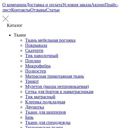
О компании
Доставка и оплата
Условия заказа
Акции
Прайс-
лист
Контакты
Отзывы
Статьи
Каталог
Ткани
Ткань мебельная рогожка
Покрывала
Скатерти
Тик наволочный
Поплин
Микрофибра
Полиэстер
Матрасная трикотажная ткань
Трикот
Мулетон (махра непромокаемая)
Сетка для бортов к наматрасникам
Тик матрасный
Клеенка подкладная
Двунитка
Ткани для шопперов
Бязь
Ткани для спецодежды
Технические ткани