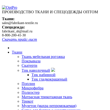
ПРОИЗВОДСТВО ТКАНИ И СПЕЦОДЕЖДЫ ОПТОМ
Ткани:
sales@fabrikant-textile.ru
Спецодежда:
fabrikant_sh@mail.ru
8-800-200-41-30
Скачать прайс-лист
Ткани
Ткань мебельная рогожка
Покрывала
Скатерти
Тик наволочный
Тик набивной
Тик гладкокрашеный
Поплин
Микрофибра
Полиэстер
Матрасная трикотажная ткань
Трикот
Мулетон (махра непромокаемая)