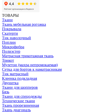
ТОВАРЫ
Ткани
Ткань мебельная рогожка
Покрывала
Скатерти
Тик наволочный
Поплин
Микрофибра
Полиэстер
Матрасная трикотажная ткань
Трикот
Мулетон (махра непромокаемая)
Сетка для бортов к наматрасникам
Тик матрасный
Клеенка подкладная
Двунитка
Ткани для шопперов
Бязь
Ткани для спецодежды
Технические ткани
Ткань прорезиненная
Ткань диагональ