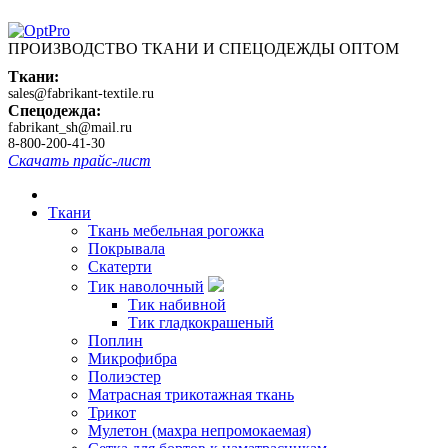
ПРОИЗВОДСТВО ТКАНИ И СПЕЦОДЕЖДЫ ОПТОМ
Ткани:
sales@fabrikant-textile.ru
Спецодежда:
fabrikant_sh@mail.ru
8-800-200-41-30
Скачать прайс-лист
Ткани
Ткань мебельная рогожка
Покрывала
Скатерти
Тик наволочный
Тик набивной
Тик гладкокрашеный
Поплин
Микрофибра
Полиэстер
Матрасная трикотажная ткань
Трикот
Мулетон (махра непромокаемая)