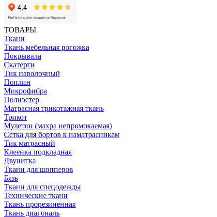
ТОВАРЫ
Ткани
Ткань мебельная рогожка
Покрывала
Скатерти
Тик наволочный
Поплин
Микрофибра
Полиэстер
Матрасная трикотажная ткань
Трикот
Мулетон (махра непромокаемая)
Сетка для бортов к наматрасникам
Тик матрасный
Клеенка подкладная
Двунитка
Ткани для шопперов
Бязь
Ткани для спецодежды
Технические ткани
Ткань прорезиненная
Ткань диагональ