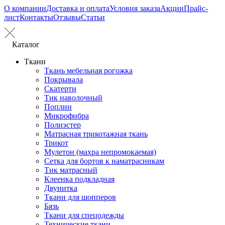
О компании
Доставка и оплата
Условия заказа
Акции
Прайс-
лист
Контакты
Отзывы
Статьи
Каталог
Ткани
Ткань мебельная рогожка
Покрывала
Скатерти
Тик наволочный
Поплин
Микрофибра
Полиэстер
Матрасная трикотажная ткань
Трикот
Мулетон (махра непромокаемая)
Сетка для бортов к наматрасникам
Тик матрасный
Клеенка подкладная
Двунитка
Ткани для шопперов
Бязь
Ткани для спецодежды
Технические ткани