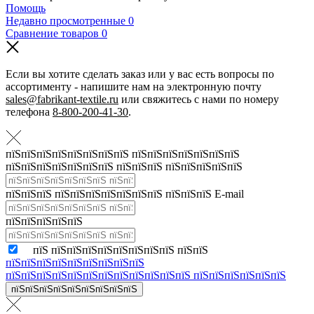
Помощь
Недавно просмотренные
0
Сравнение товаров
0
Если вы хотите сделать заказ или у вас есть вопросы по
ассортименту - напишите нам на электронную почту
sales@fabrikant-textile.ru
или свяжитесь с нами по номеру
телефона
8-800-200-41-30
.
пїЅпїЅпїЅпїЅпїЅпїЅпїЅпїЅ пїЅпїЅпїЅпїЅпїЅпїЅпїЅ
пїЅпїЅпїЅпїЅпїЅпїЅпїЅ пїЅпїЅпїЅ пїЅпїЅпїЅпїЅпїЅ
пїЅпїЅпїЅ пїЅпїЅпїЅпїЅпїЅпїЅпїЅ пїЅпїЅпїЅ E-mail
пїЅпїЅпїЅпїЅпїЅ
пїЅ пїЅпїЅпїЅпїЅпїЅпїЅпїЅпїЅ пїЅпїЅ
пїЅпїЅпїЅпїЅпїЅпїЅпїЅпїЅпїЅ
пїЅпїЅпїЅпїЅпїЅпїЅпїЅпїЅпїЅпїЅпїЅпїЅ пїЅпїЅпїЅпїЅпїЅпїЅ
пїЅпїЅпїЅпїЅпїЅпїЅпїЅпїЅпїЅ